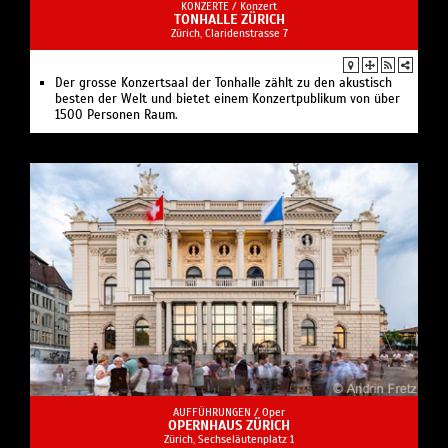
KONZERTE /
Konzert
TONHALLE ZÜRICH
Zürich, Claridenstrasse 7
Der grosse Konzertsaal der Tonhalle zählt zu den akustisch
besten der Welt und bietet einem Konzertpublikum von über
1500 Personen Raum.
AUFFÜHRUNGEN /
Oper
OPERNHAUS ZÜRICH
Zürich, Sechseläutenplatz 1