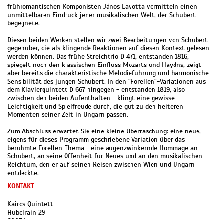
frühromantischen Komponisten János Lavotta vermitteln einen
unmittelbaren Eindruck jener musikalischen Welt, der Schubert
begegnete.
Diesen beiden Werken stellen wir zwei Bearbeitungen von Schubert
gegenüber, die als klingende Reaktionen auf diesen Kontext gelesen
werden können. Das frühe Streichtrio D 471, entstanden 1816,
spiegelt noch den klassischen Einfluss Mozarts und Haydns, zeigt
aber bereits die charakteristische Melodieführung und harmonische
Sensibilität des jungen Schubert. In den "Forellen"-Variationen aus
dem Klavierquintett D 667 hingegen - entstanden 1819, also
zwischen den beiden Aufenthalten - klingt eine gewisse
Leichtigkeit und Spielfreude durch, die gut zu den heiteren
Momenten seiner Zeit in Ungarn passen.
Zum Abschluss erwartet Sie eine kleine Überraschung: eine neue,
eigens für dieses Programm geschriebene Variation über das
berühmte Forellen-Thema - eine augenzwinkernde Hommage an
Schubert, an seine Offenheit für Neues und an den musikalischen
Reichtum, den er auf seinen Reisen zwischen Wien und Ungarn
entdeckte.
KONTAKT
Kairos Quintett
Hubelrain 29