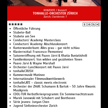
KONZERTE /
Konzert
TONHALLE-ORCHESTER ZÜRICH
Zürich, Claridenstr. 7
Öffentliche Führung
Stubete-Ball
Stubete am See
Conductors’ Academy: Masterclass
Conductors' Academy: Abschlusskonzert
Kunterwunderbunt: Alles grau – gar nicht schlau
Klavierrezital: Francesco Piemontesi
Saisoneröffnung mit Paavo Järvi & Khatia Buniatishvili
Familienkonzert: Von wilden und gezähmten Tönen
Paavo Järvi & Wayne Marshall
Orchester-Lunchkonzert mit Paavo Järvi
tonhalleCRUSH
Kammermusik-Matinee
Internationaler Filmmusikwettbewerb
tonhalleLATE – classic meets electronic
Orchester der ZHdK: Schumann & Bartok – 50 Jahre Kiwanis
Musikpreis
COOL-TUR Herbstferienprogramm: Ein Sommernachtstraum
Marek Janowski mit Schubert und Beethoven
Série jeunes: Junyan Chen
Jugend Sinfonieorchester Zürich