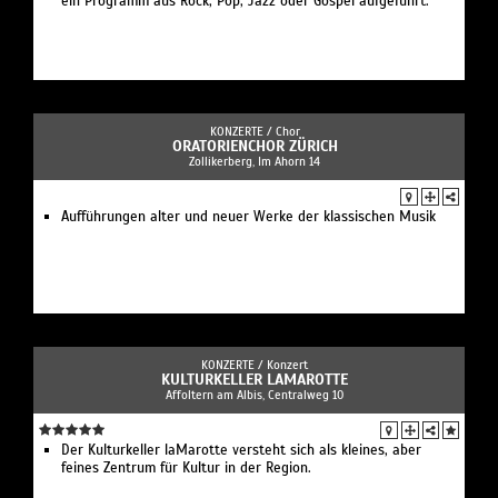
ein Programm aus Rock, Pop, Jazz oder Gospel aufgeführt.
KONZERTE /
Chor
ORATORIENCHOR ZÜRICH
Zollikerberg, Im Ahorn 14
Aufführungen alter und neuer Werke der klassischen Musik
KONZERTE /
Konzert
KULTURKELLER LAMAROTTE
Affoltern am Albis, Centralweg 10
Der Kulturkeller laMarotte versteht sich als kleines, aber
feines Zentrum für Kultur in der Region.