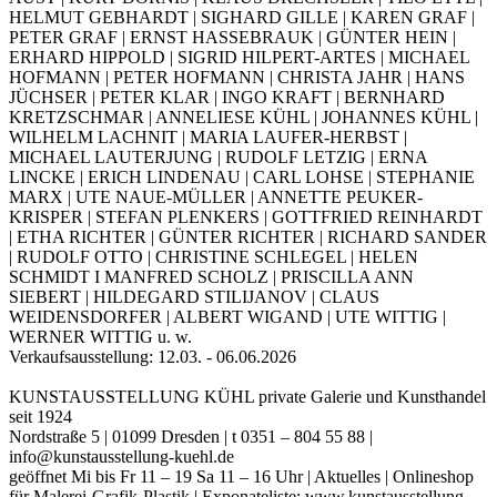
HELMUT GEBHARDT | SIGHARD GILLE | KAREN GRAF |
PETER GRAF | ERNST HASSEBRAUK | GÜNTER HEIN |
ERHARD HIPPOLD | SIGRID HILPERT-ARTES | MICHAEL
HOFMANN | PETER HOFMANN | CHRISTA JAHR | HANS
JÜCHSER | PETER KLAR | INGO KRAFT | BERNHARD
KRETZSCHMAR | ANNELIESE KÜHL | JOHANNES KÜHL |
WILHELM LACHNIT | MARIA LAUFER-HERBST |
MICHAEL LAUTERJUNG | RUDOLF LETZIG | ERNA
LINCKE | ERICH LINDENAU | CARL LOHSE | STEPHANIE
MARX | UTE NAUE-MÜLLER | ANNETTE PEUKER-
KRISPER | STEFAN PLENKERS | GOTTFRIED REINHARDT
| ETHA RICHTER | GÜNTER RICHTER | RICHARD SANDER
| RUDOLF OTTO | CHRISTINE SCHLEGEL | HELEN
SCHMIDT I MANFRED SCHOLZ | PRISCILLA ANN
SIEBERT | HILDEGARD STILIJANOV | CLAUS
WEIDENSDORFER | ALBERT WIGAND | UTE WITTIG |
WERNER WITTIG u. w.
Verkaufsausstellung: 12.03. - 06.06.2026
KUNSTAUSSTELLUNG KÜHL private Galerie und Kunsthandel
seit 1924
Nordstraße 5 | 01099 Dresden | t 0351 – 804 55 88 |
info@kunstausstellung-kuehl.de
geöffnet Mi bis Fr 11 – 19 Sa 11 – 16 Uhr | Aktuelles | Onlineshop
für Malerei-Grafik-Plastik | Exponateliste: www.kunstausstellung-