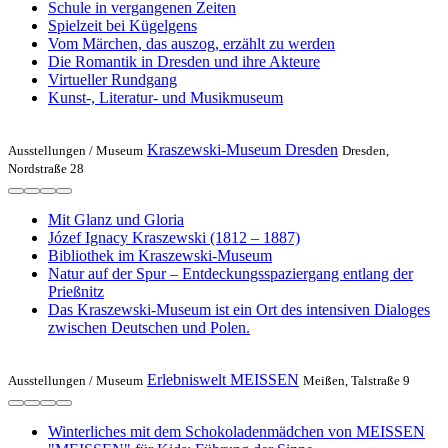
Schule in vergangenen Zeiten
Spielzeit bei Kügelgens
Vom Märchen, das auszog, erzählt zu werden
Die Romantik in Dresden und ihre Akteure
Virtueller Rundgang
Kunst-, Literatur- und Musikmuseum
Kraszewski-Museum Dresden
Ausstellungen /
Museum
Dresden,
Nordstraße 28
Mit Glanz und Gloria
Józef Ignacy Kraszewski (1812 – 1887)
Bibliothek im Kraszewski-Museum
Natur auf der Spur – Entdeckungsspaziergang entlang der
Prießnitz
Das Kraszewski-Museum ist ein Ort des intensiven Dialoges
zwischen Deutschen und Polen.
Erlebniswelt MEISSEN
Ausstellungen /
Museum
Meißen, Talstraße 9
Winterliches mit dem Schokoladenmädchen von MEISSEN