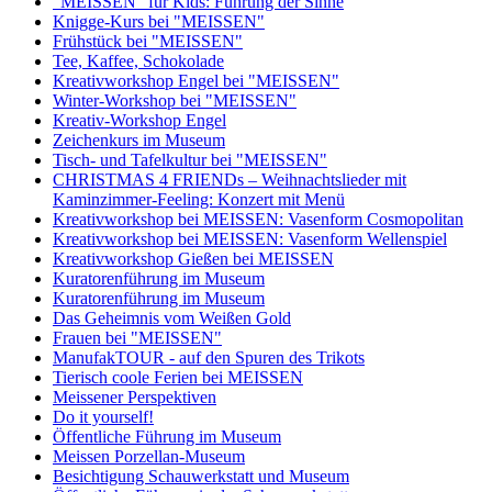
"MEISSEN" für Kids: Führung der Sinne
Knigge-Kurs bei "MEISSEN"
Frühstück bei "MEISSEN"
Tee, Kaffee, Schokolade
Kreativworkshop Engel bei "MEISSEN"
Winter-Workshop bei "MEISSEN"
Kreativ-Workshop Engel
Zeichenkurs im Museum
Tisch- und Tafelkultur bei "MEISSEN"
CHRISTMAS 4 FRIENDs – Weihnachtslieder mit
Kaminzimmer-Feeling: Konzert mit Menü
Kreativworkshop bei MEISSEN: Vasenform Cosmopolitan
Kreativworkshop bei MEISSEN: Vasenform Wellenspiel
Kreativworkshop Gießen bei MEISSEN
Kuratorenführung im Museum
Kuratorenführung im Museum
Das Geheimnis vom Weißen Gold
Frauen bei "MEISSEN"
ManufakTOUR - auf den Spuren des Trikots
Tierisch coole Ferien bei MEISSEN
Meissener Perspektiven
Do it yourself!
Öffentliche Führung im Museum
Meissen Porzellan-Museum
Besichtigung Schauwerkstatt und Museum