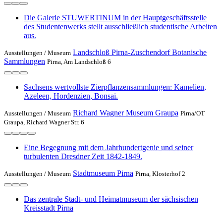
Die Galerie STUWERTINUM in der Hauptgeschäftsstelle
des Studentenwerks stellt ausschließlich studentische Arbeiten
aus.
Landschloß Pirna-Zuschendorf Botanische
Ausstellungen /
Museum
Sammlungen
Pirna, Am Landschloß 6
Sachsens wertvollste Zierpflanzensammlungen: Kamelien,
Azeleen, Hordenzien, Bonsai.
Richard Wagner Museum Graupa
Ausstellungen /
Museum
Pirna/OT
Graupa, Richard Wagner Str. 6
Eine Begegnung mit dem Jahrhundertgenie und seiner
turbulenten Dresdner Zeit 1842-1849.
Stadtmuseum Pirna
Ausstellungen /
Museum
Pirna, Klosterhof 2
Das zentrale Stadt- und Heimatmuseum der sächsischen
Kreisstadt Pirna