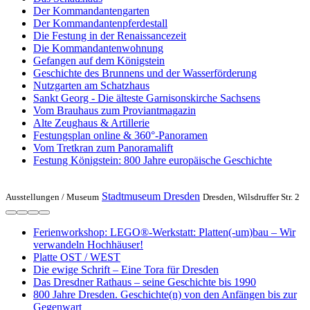
Der Kommandantengarten
Der Kommandantenpferdestall
Die Festung in der Renaissancezeit
Die Kommandantenwohnung
Gefangen auf dem Königstein
Geschichte des Brunnens und der Wasserförderung
Nutzgarten am Schatzhaus
Sankt Georg - Die älteste Garnisonskirche Sachsens
Vom Brauhaus zum Proviantmagazin
Alte Zeughaus & Artillerie
Festungsplan online & 360°-Panoramen
Vom Tretkran zum Panoramalift
Festung Königstein: 800 Jahre europäische Geschichte
Stadtmuseum Dresden
Ausstellungen /
Museum
Dresden, Wilsdruffer Str. 2
Ferienworkshop: LEGO®-Werkstatt: Platten(-um)bau – Wir
verwandeln Hochhäuser!
Platte OST / WEST
Die ewige Schrift – Eine Tora für Dresden
Das Dresdner Rathaus – seine Geschichte bis 1990
800 Jahre Dresden. Geschichte(n) von den Anfängen bis zur
Gegenwart