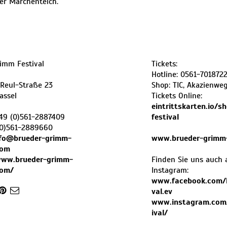
er Märchenteich.
imm Festival
Tickets:
Hotline: 0561-701872
-Reul-Straße 23
Shop: TIC, Akazienweg
assel
Tickets Online:
eintrittskarten.io/
49 (0)561-2887409
festival
(0)561-2889660
nfo@brueder-grimm-
www.brueder-grimm-
com
www.brueder-grimm-
Finden Sie uns auch 
com/
Instagram:
www.facebook.com/b
val.ev
www.instagram.com
ival/