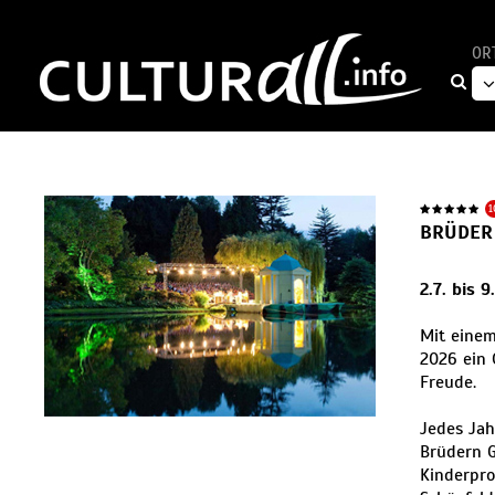
OR
1
BRÜDER
2.7. bis 
Mit einem
2026 ein 
Freude.
Jedes Jah
Brüdern G
Kinderpro