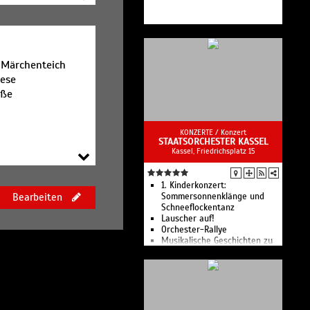
aße
 Märchenteich
iese
aße
KONZERTE /
Konzert
STAATSORCHESTER KASSEL
Kassel, Friedrichsplatz 15
1. Kinderkonzert:
Bearbeiten
Sommersonnenklänge und
Schneeflockentanz
Lauscher auf!
Orchester-Rallye
Musikalische Geschichten zu
Weihnachten für die ganze
Familie