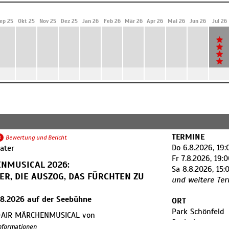
ep 25
Okt 25
Nov 25
Dez 25
Jan 26
Feb 26
Mär 26
Apr 26
Mai 26
Jun 26
Jul 26
TERMINE
8
Bewertung und Bericht
Do 6.8.2026, 19:
ater
Fr 7.8.2026, 19:
NMUSICAL 2026:
Sa 8.8.2026, 15:
ER, DIE AUSZOG, DAS FÜRCHTEN ZU
und weitere Te
9.8.2026 auf der Seebühne
ORT
Park Schönfeld
-AIR MÄRCHENMUSICAL von
Seebühne
H STEINAU und LENA BAUMGARTE
Informationen