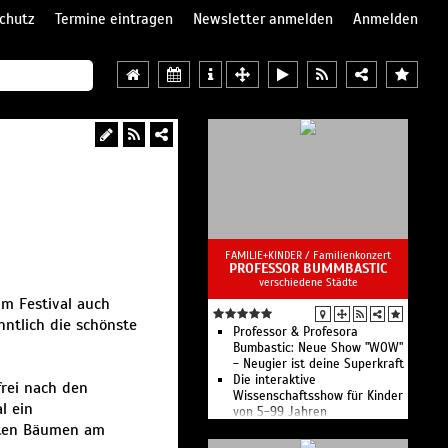
chutz
Termine eintragen
Newsletter anmelden
Anmelden
FAMILIE+KINDER /
Familienkonzert
PROFESSOR BUMMBASTIC
verschiedene Städte
m Festival auch
ntlich die schönste
Professor & Profesora
Bumbastic: Neue Show "WOW"
- Neugier ist deine Superkraft
Die interaktive
frei nach den
Wissenschaftsshow für Kinder
l ein
von 5-99 Jahren
alten Bäumen am