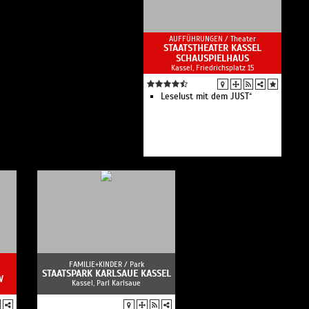
AUFFÜHRUNGEN /
Theater
STAATSTHEATER KASSEL
SCHAUSPIELHAUS
Kassel, Friedrichsplatz 15
Leselust mit dem JUST⁺
FAMILIE+KINDER /
Park
STAATSPARK KARLSAUE KASSEL
W
Kassel, Parl Karlsaue