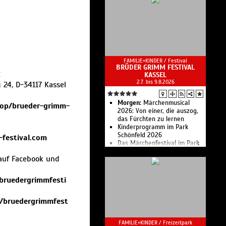
FAMILIE+KINDER /
Festival
BRÜDER GRIMM FESTIVAL
2
KASSEL
2.7. bis 9.8.2026
 24, D-34117 Kassel
Morgen:
Märchenmusical
shop/brueder-grimm-
2026: Von einer, die auszog,
das Fürchten zu lernen
Kinderprogramm im Park
Schönfeld 2026
festival.com
Das Märchenfestival im Park
Schönfeld in Kassel
auf Facebook und
ruedergrimmfesti
/bruedergrimmfest
FAMILIE+KINDER /
Freizeitpark