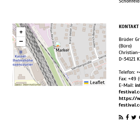
Schönfeld
KONTAKT
+
Brüder Gr
−
(Büro)
Christian
D
-
34121
K
Telefon:
+
Fax:
+49 
Leaflet
E-Mail:
i
festival.
https://
festival.