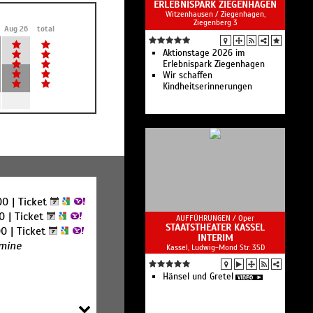
ERLEBNISPARK ZIEGENHAGEN
Witzenhausen / Ziegenhagen,
Ziegenberg 3
Aug 26
total
Aktionstage 2026 im
Erlebnispark Ziegenhagen
Wir schaffen
Kindheitserinnerungen
00 |
Ticket
00 |
Ticket
AUFFÜHRUNGEN /
Oper
STAATSTHEATER KASSEL
00 |
Ticket
INTERIM
rmine
Kassel, Ludwig-Mond Str. 35D
Hänsel und Gretel