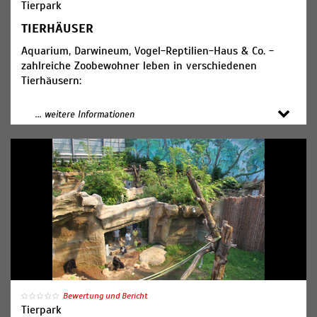
Tierpark
TIERHÄUSER
Aquarium, Darwineum, Vogel-Reptilien-Haus & Co. -
zahlreiche Zoobewohner leben in verschiedenen
Tierhäusern:
Altweltaffen-Haus
... weitere Informationen
Aquarium
Darwineum: Ausstellung zur Evolution und Epigenetik /
Tropenhalle
Krokodil-Haus
Großkatzen-Haus
Polarium: Meereswelten, Eiswelten
Regenwald-Pavillon
Südamerika-Haus
Vogel-Reptilien-Haus
Zwergflusspferd-Haus
Bewertung und Bericht
Tierpark