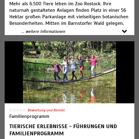
Mehr als 6.500 Tiere leben im Zoo Rostock. Ihre
naturnah gestalteten Anlagen finden Platz in einer 56
Hektar großen Parkanlage mit vielseitigen botanischen
Besonderheiten. Mitten im Barnstorfer Wald gelegen,
verstärkt die reichhaltige Vegetation den natürlichen
... weitere Informationen
Charakter des Zoos.
Zudem erwartet die Besucherinnen und Besucher im
Zoo Rostock auch jede Menge Kunst. Überall im Zoo
finden sich Skulpturen und Plastiken. So zeigt sich der
Zoo immer auch von seiner grünen und seiner
künstlerischen Seite.
Bewertung und Bericht
Familienprogramm
TIERISCHE ERLEBNISSE - FÜHRUNGEN UND
FAMILIENPROGRAMM