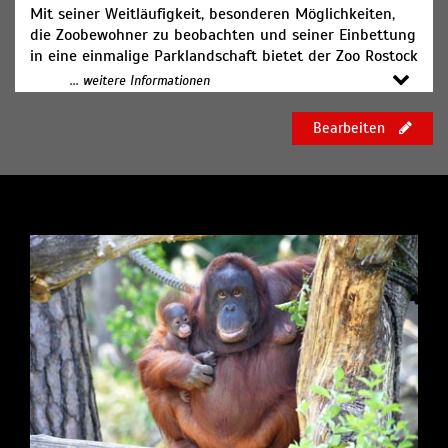
Mit seiner Weitläufigkeit, besonderen Möglichkeiten,
die Zoobewohner zu beobachten und seiner Einbettung
in eine einmalige Parklandschaft bietet der Zoo Rostock
viel Ruhe und Entspannung und weckt gleichermaßen
... weitere Informationen
Ihre Neugier, Wissbegier und Abenteuerlust.
Bearbeiten
Mit zahlreichen Tierischen Erlebnissen schaffen wir
Begegnungen, die Ihnen lange in Erinnerung bleiben
werden.