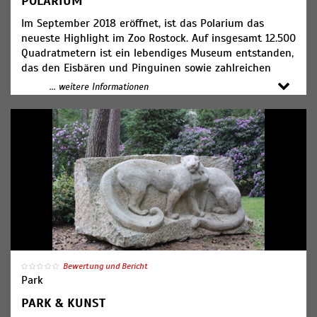
POLARIUM
Im September 2018 eröffnet, ist das Polarium das
neueste Highlight im Zoo Rostock. Auf insgesamt 12.500
Quadratmetern ist ein lebendiges Museum entstanden,
das den Eisbären und Pinguinen sowie zahlreichen
Meeresbewohnern großzügige Anlagen mit viel Platz
... weitere Informationen
und Abwechslung bietet und die Besucherinnen und
Besucher auf eine Reise vom Nord- zum Südpol
mitnimmt. Wissenswertes rund um die Tiere, ihre
Gefährdung, ihre Lebensräume und vieles mehr ist im
Polarium auf vielfältige Weise, multimedial und
altersübergreifend aufgearbeitet und schafft Anreize,
sich mit den Tieren und für den Natur- und
Artenschutz zu begeistern und zu engagieren.
Bewertung und Bericht
Park
PARK & KUNST