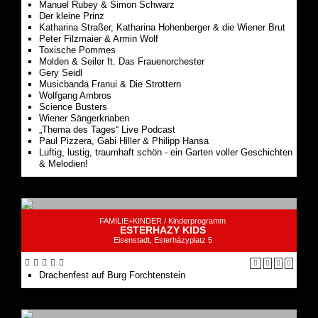
Manuel Rubey & Simon Schwarz
Der kleine Prinz
Katharina Straßer, Katharina Hohenberger & die Wiener Brut
Peter Filzmaier & Armin Wolf
Toxische Pommes
Molden & Seiler ft. Das Frauenorchester
Gery Seidl
Musicbanda Franui & Die Strottern
Wolfgang Ambros
Science Busters
Wiener Sängerknaben
„Thema des Tages“ Live Podcast
Paul Pizzera, Gabi Hiller & Philipp Hansa
Luftig, lustig, traumhaft schön - ein Garten voller Geschichten
& Melodien!
FAMILIE+KINDER /
Kinderprogramm
ESTERHAZY KIDS
Eisenstadt, Esterházyplatz 5
Drachenfest auf Burg Forchtenstein