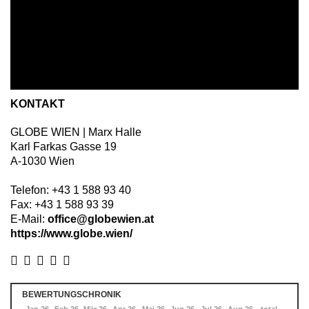
KONTAKT
GLOBE WIEN | Marx Halle
Karl Farkas Gasse 19
A
-
1030
Wien
Telefon:
+43 1 588 93 40
Fax:
+43 1 588 93 39
E-Mail:
office@globewien.at
https://www.globe.wien/
BEWERTUNGSCHRONIK
Dez 25
Jan 26
Feb 26
Mär 26
Apr 26
Mai 26
Jun 26
Jul 26
Aug 26
total