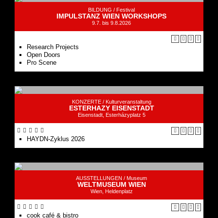
BILDUNG /
Festival
IMPULSTANZ WIEN WORKSHOPS
9.7. bis 9.8.2026
Research Projects
Open Doors
Pro Scene
KONZERTE /
Kulturveranstaltung
ESTERHAZY EISENSTADT
Eisenstadt, Esterházyplatz 5
HAYDN-Zyklus 2026
AUSSTELLUNGEN /
Museum
WELTMUSEUM WIEN
Wien, Heldenplatz
cook café & bistro