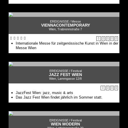
EREIGNISSE /
Messe
VIENNACONTEMPORARY
Wien, Trabrennstraße 7
Internationale Messe für zeitgenössische Kunst in Wien in der
Messe Wien
EREIGNISSE /
Festival
JAZZ FEST WIEN
Wien, Lammgasse 12/8
JazzFest Wien: jazz, music & arts
Das Jazz Fest Wien findet jährlich im Sommer statt.
EREIGNISSE /
Festival
WIEN MODERN
Wien, Lothringerstraße 20