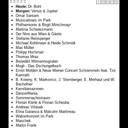
Heute:
Dr. Bohl
Morgen:
Venus & Jupiter
Omar Sarsam
Musicalstars im Park
Philharmonix & Birgit Minichmayr
Martina Schwarzmann
Der Nino aus Wien & Gäste
Stefanie Reinsperger
Michael Köhlmeier & Heide Schmidt
Max Müller
Philipp Hochmair
Thomas Mraz
Benedikt Mitmannsgruber
Mogli - Das Dschungelbuch
Ernst Molden & Neue Wiener Concert Schrammeln feat. Tini
Kainrath
B. Koreny, K. Markovics, J. Stemberger, E. Merhaut und W.
Bachofner
Kernölamazonen
DanzerMania
Sommernachts­traum
Florian Klenk & Florian Scheuba
Andreas Vitásek
Elina Garanca & Malcolm Martineau
Walzerkonzert im Park
Maschek
Martin Frank