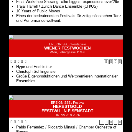
Final Workshop Showing: «the biggest expressions ever’26»
Trajal Harrell / Zürich Dance Ensemble (CH/US)
10 Years of Public Moves
Eines der bedeutendsten Festivals für zeitgenössischen Tanz
und Performance weltweit.
EREIGNISSE /
Festspiele
WIENER FESTWOCHEN
Wien, Lehárgasse 11/1/6
Hype und Hochkultur
Christoph Schlingensief
Große Eigenproduktionen und Weltpremieren internationaler
Ensembles
EREIGNISSE /
Festival
HERBSTGOLD
FESTIVAL IN EISENSTADT
16. bis 26.9.2026
Pablo Ferrández / Riccardo Minasi / Chamber Orchestra of
Europe