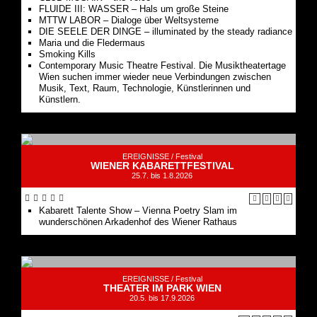
FLUIDE III: WASSER – Hals um große Steine
MTTW LABOR – Dialoge über Weltsysteme
DIE SEELE DER DINGE – illuminated by the steady radiance
Maria und die Fledermaus
Smoking Kills
Contemporary Music Theatre Festival. Die Musiktheatertage
Wien suchen immer wieder neue Verbindungen zwischen
Musik, Text, Raum, Technologie, Künstlerinnen und
Künstlern.
EREIGNISSE /
Festival
WIENER KABARETTFESTIVAL
25.7. bis 1.8.2026
Kabarett Talente Show – Vienna Poetry Slam im
wunderschönen Arkadenhof des Wiener Rathaus
EREIGNISSE /
Festival
THEATER IM PARK WIEN
20.5. bis 17.9.2026