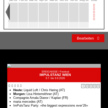
Bearbeiten
EREIGNISSE /
Festival
IMPULSTANZ WIEN
9.7. bis 9.8.2026
Heute:
Liquid Loft / Chris Haring (AT)
Morgen:
Lisa Hinterreithner (AT)
Compagnie Amala Dianor / Kaplan (FR)
maria mercedes (AT)
ImPulsTanz Party: «the biggest expressions ever’26»