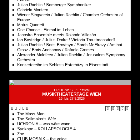
Julian Rachlin / Bamberger Symphoniker
Gabriela Montero
Wiener Singverein / Julian Rachlin / Chamber Orchestra of
Europe
Motus Quartett
One Chance - Einmal im Leben
Janoska Ensemble meets Rolando Villazón
Ian Bostridge / Julius Drake / Victoria Trauttmansdorff
Julian Rachlin / Boris Brovtsyn / Sarah McElravy / Amihai
Grosz / Boris Andrianow / Rafaela Gromes
Alexander Malofeev / Julian Rachlin / Jerusalem Symphony
Orchestra
Konzertereihe im Schloss Esterházy in Eisenstadt
EREIGNISSE /
Festival
MUSIKTHEATERTAGE WIEN
16. bis 27.9.2026
The Mass Man
The Sailmaker’s Wife
UCHRONIA – was wäre wann
Synkope – KOLLAPSOLOGIE 4
Zoe
CLUB MOSAIK – the voice