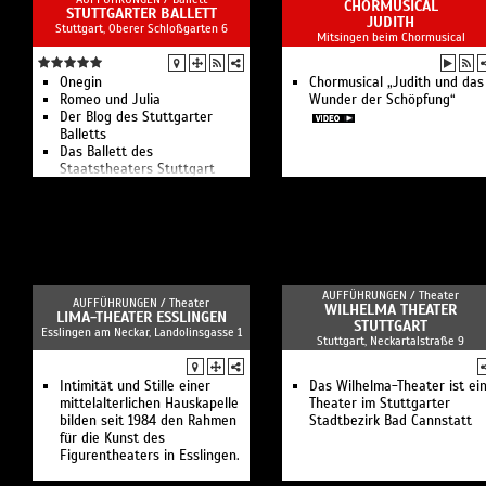
CHORMUSICAL
STUTTGARTER BALLETT
JUDITH
Stuttgart, Oberer Schloßgarten 6
Mitsingen beim Chormusical
Onegin
Chormusical „Judith und das
Romeo und Julia
Wunder der Schöpfung“
Der Blog des Stuttgarter
Balletts
Das Ballett des
Staatstheaters Stuttgart
AUFFÜHRUNGEN /
Theater
AUFFÜHRUNGEN /
Theater
WILHELMA THEATER
LIMA-THEATER ESSLINGEN
STUTTGART
Esslingen am Neckar, Landolinsgasse 1
Stuttgart, Neckartalstraße 9
Intimität und Stille einer
Das Wilhelma-Theater ist ei
mittelalterlichen Hauskapelle
Theater im Stuttgarter
bilden seit 1984 den Rahmen
Stadtbezirk Bad Cannstatt
für die Kunst des
Figurentheaters in Esslingen.