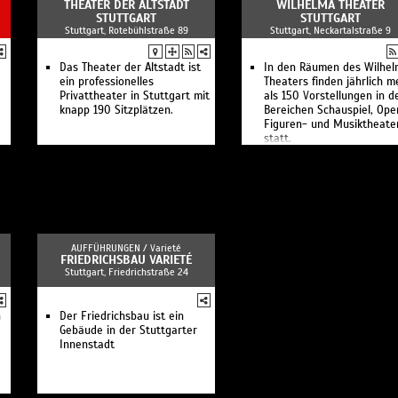
THEATER DER ALTSTADT
WILHELMA THEATER
STUTTGART
STUTTGART
Stuttgart, Rotebühlstraße 89
Stuttgart, Neckartalstraße 9
Das Theater der Altstadt ist
In den Räumen des Wilhe
ein professionelles
Theaters finden jährlich m
Privattheater in Stuttgart mit
als 150 Vorstellungen in d
knapp 190 Sitzplätzen.
Bereichen Schauspiel, Oper
Figuren- und Musiktheate
statt.
AUFFÜHRUNGEN /
Varieté
FRIEDRICHSBAU VARIETÉ
Stuttgart, Friedrichstraße 24
n
Der Friedrichsbau ist ein
Gebäude in der Stuttgarter
Innenstadt