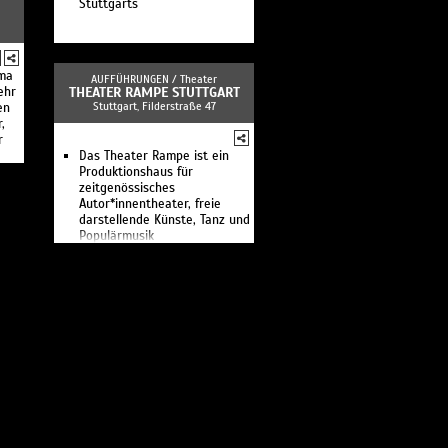
Stuttgarts
lma
AUFFÜHRUNGEN /
Theater
ehr
THEATER RAMPE STUTTGART
Stuttgart, Filderstraße 47
en
,
r
Das Theater Rampe ist ein
Produktionshaus für
zeitgenössisches
Autor*innentheater, freie
darstellende Künste, Tanz und
Populärmusik