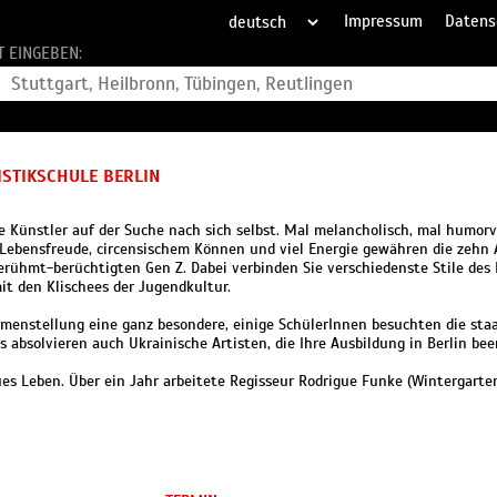
Impressum
Datens
T EINGEBEN:
ISTIKSCHULE BERLIN
nge Künstler auf der Suche nach sich selbst. Mal melancholisch, mal humor
Lebensfreude, circensischem Können und viel Energie gewähren die zehn 
berühmt-berüchtigten Gen Z. Dabei verbinden Sie verschiedenste Stile des
it den Klischees der Jugendkultur.
mmenstellung eine ganz besondere, einige SchülerInnen besuchten die staa
s absolvieren auch Ukrainische Artisten, die Ihre Ausbildung in Berlin be
es Leben. Über ein Jahr arbeitete Regisseur Rodrigue Funke (Wintergarten