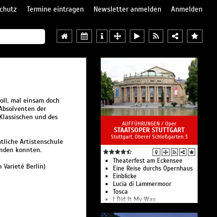
chutz
Termine eintragen
Newsletter anmelden
Anmelden
voll, mal einsam doch
Absolventen der
 Klassischen und des
AUFFÜHRUNGEN /
Oper
STAATSOPER STUTTGART
Stuttgart, Oberer Schloßgarten 3
tliche Artistenschule
enden konnten.
Theaterfest am Eckensee
 Varieté Berlin)
Eine Reise durchs Opernhaus
Einblicke
Lucia di Lammermoor
Tosca
I Did It My Way
Die Oper Stuttgart zählt zu
den bedeutendsten