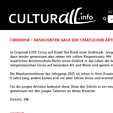
OR
CIRQUIOSK - ABSOLVENTEN-GALA DER STAATLICHEN ART
In Cirquiosk trifft Circus auf Kiosk! Der Kiosk einer Großstadt. Ju
dann wieder gemeinsam aber immer mit vollem Körpereinsatz. Mit 
staatlichen Artistenschule Berlin einen Einblick in das Leben der 
zeitgenössischen Circus auf besondere Art und Weise und spielen m
Die Absolventenklasse des Jahrgangs 2025 ist schon in Ihrer Zusa
9 Jahre lang, andere kamen erst vor zwei Jahren hinzu und erstmal
Für die jungen Artisten bedeutet diese Show den Schritt in ein neu
gemeinsam mit den jungen Talenten an dieser Kreation.
Eintritt: 39€