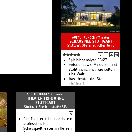
europäischen Opernhäusern
und ist zugleich Teil des
größten Mehrspartenhauses
Europas.
AUFFÜHRUNGEN /
Theater
SCHAUSPIEL STUTTGART
Stuttgart, Oberer Schloßgarten 6
Spiel­plan­analyse 26/27
Zwischen zwei Menschen ent­
steht manch­mal, wie selten,
eine Welt
Das Theater der Stadt
Stuttgart.
AUFFÜHRUNGEN /
Theater
THEATER TRI-BÜHNE
STUTTGART
Stuttgart, Eberhardstraße 61A
Das Theater tri-bühne ist ein
professionelles
Schauspieltheater im Herzen