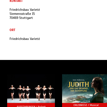
KONTAKT
Friedrichsbau Varieté
Siemensstraße 15
70469 Stuttgart
ORT
Friedrichsbau Varieté
ERLEBNISSE /
Musical
AUFFÜHRUNGEN /
Ballett