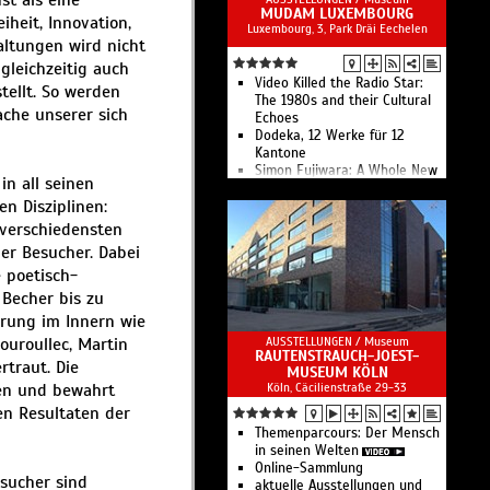
st als eine
Perspektiven auf Literatur
MUDAM LUXEMBOURG
iheit, Innovation,
Luxembourg, 3, Park Dräi Eechelen
Shilpa Gupta. What Still Holds
altungen wird nicht
Skandal! Hermione von
Preuschen und der Mors
leichzeitig auch
Imperator
Video Killed the Radio Star:
ellt. So werden
Schicksal in den Sternen. Die
The 1980s and their Cultural
ache unserer sich
Anfänge des Tierkreises
Echoes
Brancusi
Dodeka, 12 Werke für 12
Ghostbuster: Zhong Kui, der
Kantone
Geisterjäger. Hier zum Schutz
Simon Fujiwara: A Whole New
n all seinen
der Familie
World
n Disziplinen:
Giulia Andreani: Sabotage
Igshaan Adams: Between
Saâdane Afif: Five Preludes
Then and Now
 verschiedensten
Die Pazzi-Verschwörung
Seven Paintings – Seven
er Besucher. Dabei
Zeitreise ins alte
Encounters: Highlights aus
 poetisch-
Tiergartenviertel
der Mudam Sammlung
Die Ziguangge: Halle des
Mudam Sammlung
 Becher bis zu
Purpurglanzes
Mudamstore
erung im Innern wie
Ausstellungseröffnung:
Museum für moderne Kunst
uroullec, Martin
AUSSTELLUNGEN /
Museum
Fokus Schinkel. Ein Blick auf
RAUTENSTRAUCH-JOEST-
Leben und Werk
rtraut. Die
MUSEUM KÖLN
Ausstellungseröffnung:
Haus
fen und bewahrt
Köln, Cäcilienstraße 29-33
Lemke - Die Möbel von Mies
n Resultaten der
van der Rohe und Lilly Reich
Sammlungsintervention im
Themenparcours: Der Mensch
Münzkabinett zum 250.
in seinen Welten
Unabhängigkeitstag der USA
Online-Sammlung
sucher sind
Tür zur Geschichte
aktuelle Ausstellungen und