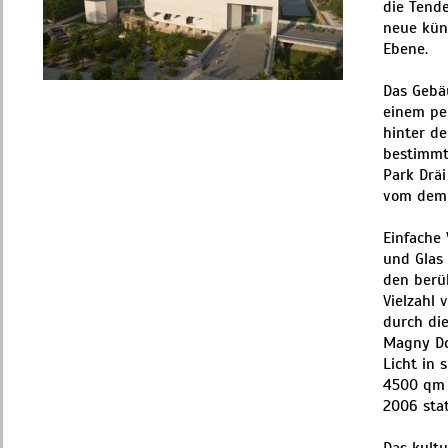
die Tend
neue küns
Ebene.
Das Gebäu
einem pe
hinter d
bestimmte
Park Drä
vom dem m
Einfache
und Glas
den berüh
Vielzahl
durch di
Magny Dor
Licht in 
4500 qm 
2006 stat