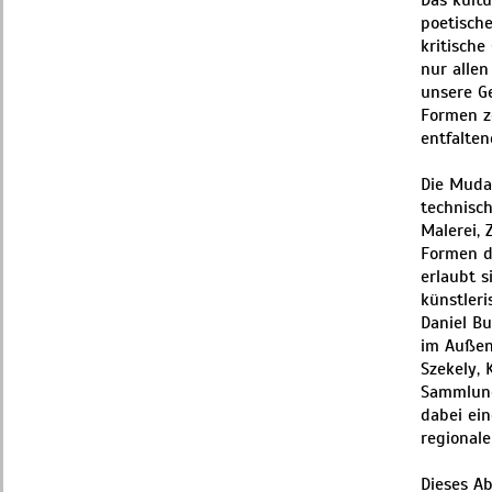
Das kultu
poetische
kritische
nur alle
unsere G
Formen z
entfalten
Die Muda
technisch
Malerei, 
Formen d
erlaubt 
künstler
Daniel Bu
im Außen
Szekely, 
Sammlung
dabei ei
regional
Dieses A