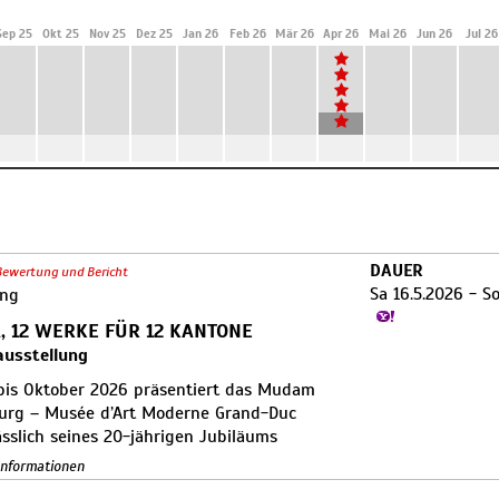
Sep 25
Okt 25
Nov 25
Dez 25
Jan 26
Feb 26
Mär 26
Apr 26
Mai 26
Jun 26
Jul 26
DAUER
Bewertung und Bericht
Sa 16.5.2026 - S
ung
, 12 WERKE FÜR 12 KANTONE
usstellung
bis Oktober 2026 präsentiert das Mudam
rg – Musée d’Art Moderne Grand-Duc
ässlich seines 20-jährigen Jubiläums
12 Werke für 12 Kantone.
Der Titel leitet
 Informationen
 griechischen dōdeka ab, was „zwölf“