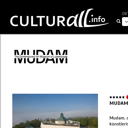
OR
MUDAM
Mudam, da
künstler