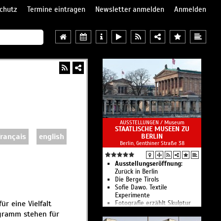
chutz
Termine eintragen
Newsletter anmelden
Anmelden
AUSSTELLUNGEN /
Museum
STAATLISCHE MUSEEN ZU
français
english
BERLIN
Berlin, Genthiner Straße 38
Ausstellungseröffnung:
Zurück in Berlin
Die Berge Tirols
Sofie Dawo. Textile
Experimente
r eine Vielfalt
Fotografie erzählt Skulptur
2101 – Future Ceramics
ogramm stehen für
Tischkultur der Zukunft