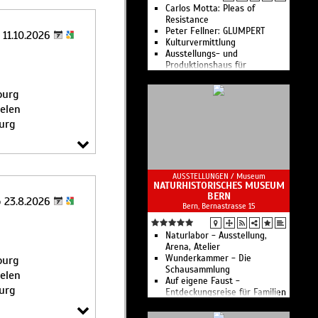
Carlos Motta: Pleas of
Resistance
Peter Fellner: GLUMPERT
 11.10.2026
Kulturvermittlung
Ausstellungs- und
Produktionshaus für
zeitgenössische Kunst
ourg
helen
urg
AUSSTELLUNGEN /
Museum
NATURHISTORISCHES MUSEUM
BERN
o 23.8.2026
Bern, Bernastrasse 15
Naturlabor - Ausstellung,
Arena, Atelier
Wunderkammer - Die
ourg
Schausammlung
helen
Auf eigene Faust -
urg
Entdeckungsreise für Familien
und Kinder
5 Sterne - Sensationeller