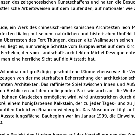
enzen des zeitgenössischen Kunstschaffens und halten die Besuc
tlerische Arbeitsweisen auf dem Laufenden, auf nationaler wie a
de, ein Werk des chinesisch-amerikanischen Architekten Ieoh Mi
rfekten Dialog mit seinem natürlichen und historischen Umfeld. 
en Überresten des Fort Thüngen, dessen alte Wallmauern seinen 
n, liegt es, nur wenige Schritte vom Europaviertel auf dem Kirc
i Eechelen, der vom Landschaftsarchitekten Michel Desvigne en
an eine herrliche Sicht auf die Altstadt hat.
 Volumina und großzügig geschnittene Räume ebenso wie die Ve
 zeugen von der meisterhaften Beherrschung der architektonisc
mten Architekten. Das raffinierte Spiel zwischen Innen und Auß
 von Ausblicken auf den umliegenden Park wie auch auf die Weit
e kühnen Glasdecken ermöglicht wird, wird unterstrichen durch
é, einem honigfarbenen Kalkstein, der zu jeder Tages- und zu j
subtilen farblichen Nuancen wiedergibt. Das Museum verfügt auf
Ausstellungsfläche. Baubeginn war im Januar 1999, die Einweihu
t.