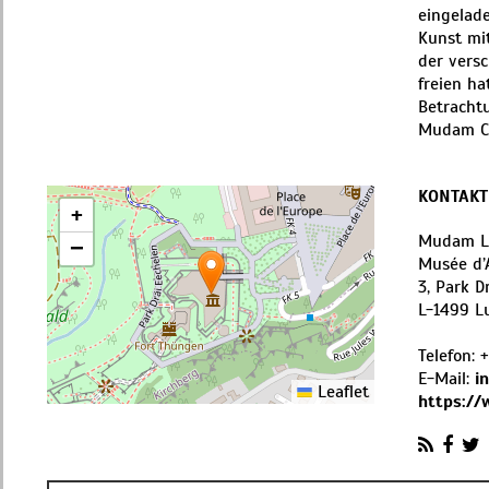
eingelade
Kunst mit
der versc
freien ha
Betracht
Mudam Ca
KONTAKT
+
Mudam L
−
Musée d’
3, Park D
L
-
1499
L
Telefon:
+
E-Mail:
i
Leaflet
https:/