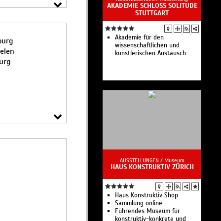
AKADEMIE SCHLOSS SOLITUDE
Paläontologie
Museo Gregoriano Profano
STUTTGART
Museo Pio Clementino
Museo Profano
Sala delle Nozze Aldobrandine
Akademie für den
ourg
wissenschaftlichen und
helen
Sala dell’Immacolata
künstlerischen Austausch
urg
Ricche collezioni di arte,
archeologia ed etno-
antropologia create dai
Pontefici nel corso dei secoli.
AUSSTELLUNGEN /
Museum
HAUS KONSTRUKTIV ZÜRICH
Haus Konstruktiv Shop
Sammlung online
Führendes Museum für
konstruktiv-konkrete und