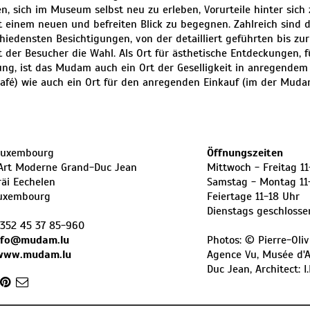
n, sich im Museum selbst neu zu erleben, Vorurteile hinter sich
 einem neuen und befreiten Blick zu begegnen. Zahlreich sind d
hiedensten Besichtigungen, von der detailliert geführten bis zur
t der Besucher die Wahl. Als Ort für ästhetische Entdeckungen, f
ung, ist das Mudam auch ein Ort der Geselligkeit in anregende
fé) wie auch ein Ort für den anregenden Einkauf (im der Muda
uxembourg
Öffnungszeiten
Art Moderne Grand-Duc Jean
Mittwoch - Freitag 1
räi Eechelen
Samstag - Montag 11
uxembourg
Feiertage 11-18 Uhr
Dienstags geschlosse
352 45 37 85-960
nfo@mudam.lu
Photos: © Pierre-Oli
/www.mudam.lu
Agence Vu, Musée d'
Duc Jean, Architect: I