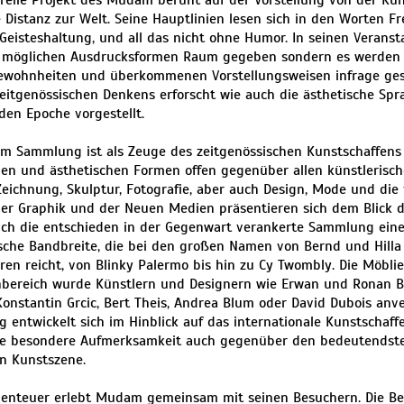
relle Projekt des Mudam beruht auf der Vorstellung von der Kun
 Distanz zur Welt. Seine Hauptlinien lesen sich in den Worten Fre
 Geisteshaltung, und all das nicht ohne Humor. In seinen Veranst
n möglichen Ausdrucksformen Raum gegeben sondern es werden g
ewohnheiten und überkommenen Vorstellungsweisen infrage gest
eitgenössischen Denkens erforscht wie auch die ästhetische Spr
den Epoche vorgestellt.
m Sammlung ist als Zeuge des zeitgenössischen Kunstschaffens i
en und ästhetischen Formen offen gegenüber allen künstlerische
Zeichnung, Skulptur, Fotografie, aber auch Design, Mode und die
er Graphik und der Neuen Medien präsentieren sich dem Blick d
sich die entschieden in der Gegenwart verankerte Sammlung eine
ische Bandbreite, die bei den großen Namen von Bernd und Hilla
ren reicht, von Blinky Palermo bis hin zu Cy Twombly. Die Möbli
bereich wurde Künstlern und Designern wie Erwan und Ronan Bo
Konstantin Grcic, Bert Theis, Andrea Blum oder David Dubois anve
 entwickelt sich im Hinblick auf das internationale Kunstschaf
ne besondere Aufmerksamkeit auch gegenüber den bedeutendste
en Kunstszene.
benteuer erlebt Mudam gemeinsam mit seinen Besuchern. Die Be