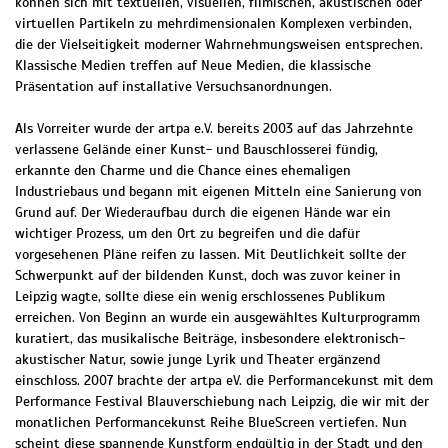
können sich mit textuellen, visuellen, filmischen, akustischen oder
virtuellen Partikeln zu mehrdimensionalen Komplexen verbinden,
die der Vielseitigkeit moderner Wahrnehmungsweisen entsprechen.
Klassische Medien treffen auf Neue Medien, die klassische
Präsentation auf installative Versuchsanordnungen.
Als Vorreiter wurde der artpa e.V. bereits 2003 auf das Jahrzehnte
verlassene Gelände einer Kunst- und Bauschlosserei fündig,
erkannte den Charme und die Chance eines ehemaligen
Industriebaus und begann mit eigenen Mitteln eine Sanierung von
Grund auf. Der Wiederaufbau durch die eigenen Hände war ein
wichtiger Prozess, um den Ort zu begreifen und die dafür
vorgesehenen Pläne reifen zu lassen. Mit Deutlichkeit sollte der
Schwerpunkt auf der bildenden Kunst, doch was zuvor keiner in
Leipzig wagte, sollte diese ein wenig erschlossenes Publikum
erreichen. Von Beginn an wurde ein ausgewähltes Kulturprogramm
kuratiert, das musikalische Beiträge, insbesondere elektronisch-
akustischer Natur, sowie junge Lyrik und Theater ergänzend
einschloss. 2007 brachte der artpa eV. die Performancekunst mit dem
Performance Festival Blauverschiebung nach Leipzig, die wir mit der
monatlichen Performancekunst Reihe BlueScreen vertiefen. Nun
scheint diese spannende Kunstform endgültig in der Stadt und den