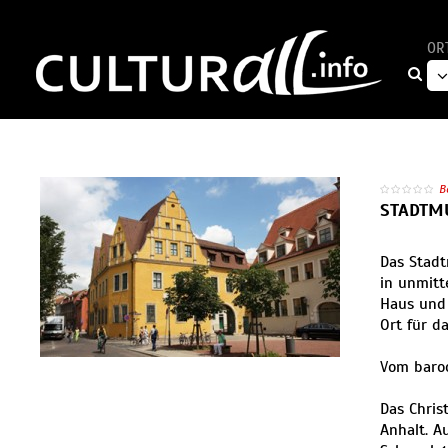
OR
B
STADTM
Das Stadt
in unmitt
Haus und 
Ort für d
Vom baroc
Das Chris
Anhalt. A