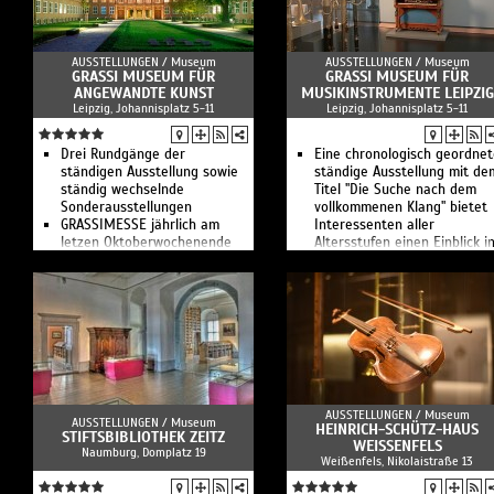
AUSSTELLUNGEN /
Museum
AUSSTELLUNGEN /
Museum
GRASSI MUSEUM FÜR
GRASSI MUSEUM FÜR
ANGEWANDTE KUNST
MUSIKINSTRUMENTE LEIPZIG
Leipzig, Johannisplatz 5-11
Leipzig, Johannisplatz 5-11
Drei Rundgänge der
Eine chronologisch geordnet
ständigen Ausstellung sowie
ständige Ausstellung mit de
ständig wechselnde
Titel "Die Suche nach dem
Sonderausstellungen
vollkommenen Klang" bietet
GRASSIMESSE jährlich am
Interessenten aller
letzen Oktoberwochenende
Altersstufen einen Einblick i
die Leipziger
Musikgeschichte.
AUSSTELLUNGEN /
Museum
AUSSTELLUNGEN /
Museum
HEINRICH-SCHÜTZ-HAUS
STIFTSBIBLIOTHEK ZEITZ
WEISSENFELS
Naumburg, Domplatz 19
Weißenfels, Nikolaistraße 13