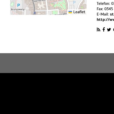
Telefon:
0
Fax:
0345 
Leaflet
E-Mail:
s
http://w