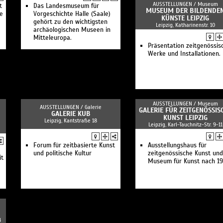
AUSSTELLUNGEN /
Museum
t
Das Landesmuseum für
MUSEUM DER BILDENDE
ne
Vorgeschichte Halle (Saale)
KÜNSTE LEIPZIG
gehört zu den wichtigsten
Leipzig, Katharinenstr. 10
archäologischen Museen in
Mitteleuropa.
Präsentation zeitgenössis
Werke und Installationen.
AUSSTELLUNGEN /
Museum
AUSSTELLUNGEN /
Galerie
GALERIE FÜR ZEITGENÖSSIS
GALERIE KUB
KUNST LEIPZIG
Leipzig, Kantstraße 18
Leipzig, Karl-Tauchnitz-Str. 9-11
Forum für zeitbasierte Kunst
Ausstellungshaus für
und politische Kultur
zeitgenössische Kunst und
it
Museum für Kunst nach 1
4