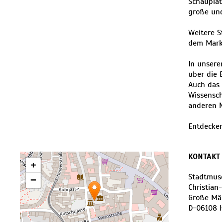
Schauplat
große und
Weitere 
dem Markt
In unsere
über die 
Auch das 
Wissensch
anderen 
Entdecken
KONTAKT
+
Stadtmus
−
Christian
Große Mär
D
-
06108