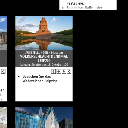
Festspiele.
Beides hat Halle – der
Geburtsstadt Händels – das
Renommee eines
internationalen Zentrums der
Händel-Pflege eingebracht.
AUSSTELLUNGEN /
Museum
VÖLKERSCHLACHTDENKMAL
LEIPZIG
Leipzig, Straße des 18. Oktober 100
Besuchen Sie das
Wahrzeichen Leipzigs!
ner
ie
es
der