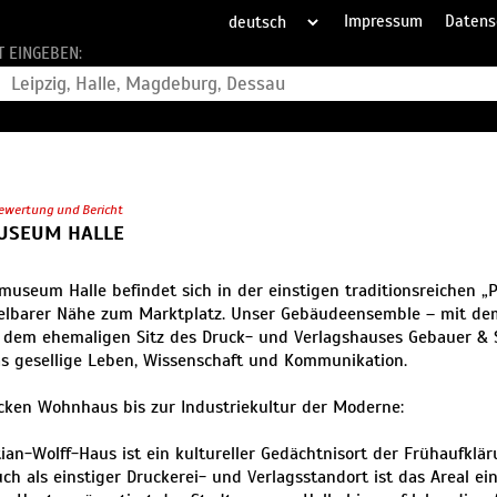
Impressum
Datens
T EINGEBEN:
ewertung und Bericht
USEUM HALLE
museum Halle befindet sich in der einstigen traditionsreichen „
elbarer Nähe zum Marktplatz. Unser Gebäudeensemble – mit dem
dem ehemaligen Sitz des Druck- und Verlagshauses Gebauer & 
as gesellige Leben, Wissenschaft und Kommunikation.
ken Wohnhaus bis zur Industriekultur der Moderne:
tian-Wolff-Haus ist ein kultureller Gedächtnisort der Frühaufklä
uch als einstiger Druckerei- und Verlagsstandort ist das Areal ei