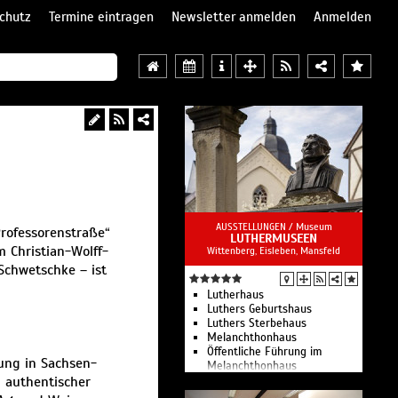
chutz
Termine eintragen
Newsletter anmelden
Anmelden
AUSSTELLUNGEN /
Museum
Professorenstraße“
LUTHERMUSEEN
 Christian-Wolff-
Wittenberg, Eisleben, Mansfeld
Schwetschke – ist
Lutherhaus
Luthers Geburtshaus
Luthers Sterbehaus
Melanchthonhaus
Öffentliche Führung im
rung in Sachsen-
Melanchthonhaus
n authentischer