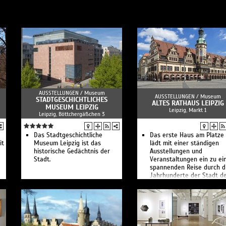
AUSSTELLUNGEN /
Museum
AUSSTELLUNGEN /
Museum
STADTGESCHICHTLICHES
ALTES RATHAUS LEIPZIG
MUSEUM LEIPZIG
Leipzig, Markt 1
Leipzig, Böttchergäßchen 3
Das Stadtgeschichtliche
Das erste Haus am Platze
it
Museum Leipzig ist das
lädt mit einer ständigen
historische Gedächtnis der
Ausstellungen und
Stadt.
Veranstaltungen ein zu ei
spannenden Reise durch d
Jahrhunderte der Stadt d
Handels, der Messen und 
Friedlichen Revolution von
1989.