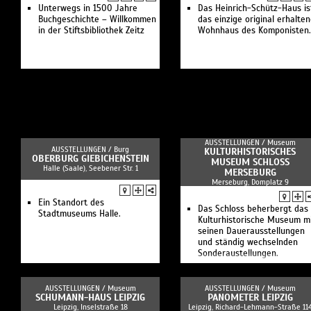
Unterwegs in 1500 Jahre
Das Heinrich-Schütz-Haus is
Buchgeschichte – Willkommen
das einzige original erhalte
in der Stiftsbibliothek Zeitz
Wohnhaus des Komponisten.
AUSSTELLUNGEN /
Museum
AUSSTELLUNGEN /
Burg
KULTURHISTORISCHES
OBERBURG GIEBICHENSTEIN
MUSEUM SCHLOSS
Halle (Saale), Seebener Str. 1
MERSEBURG
Merseburg, Domplatz 9
Ein Standort des
Das Schloss beherbergt das
Stadtmuseums Halle.
Kulturhistorische Museum m
seinen Dauerausstellungen
und ständig wechselnden
Sonderaustellungen.
AUSSTELLUNGEN /
Museum
AUSSTELLUNGEN /
Museum
SCHUMANN-HAUS LEIPZIG
PANOMETER LEIPZIG
Leipzig, Inselstraße 18
Leipzig, Richard-Lehmann-Straße 11