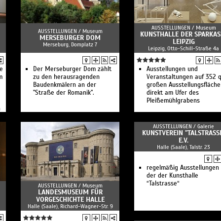
AUSSTELLUNGEN /
Museum
AUSSTELLUNGEN /
Museum
KUNSTHALLE DER SPARKAS
MERSEBURGER DOM
LEIPZIG
Merseburg, Domplatz 7
Leipzig, Otto-Schill-Straße 4a
e
Der Merseburger Dom zählt
Ausstellungen und
m
zu den herausragenden
Veranstaltungen auf 352 
Baudenkmälern an der
großen Ausstellungsfläche
"Straße der Romanik".
direkt am Ufer des
Pleißemühlgrabens
n
AUSSTELLUNGEN /
Galerie
KUNSTVEREIN "TALSTRASS
E.V.
Halle (Saale), Talstr. 23
regelmäßig Ausstellungen 
der der Kunsthalle
“Talstrasse“
AUSSTELLUNGEN /
Museum
LANDESMUSEUM FÜR
VORGESCHICHTE HALLE
Halle (Saale), Richard-Wagner-Str. 9