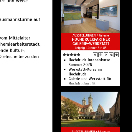
Art und Weise
Hausmannstürme auf
AUSSTELLUNGEN /
Galerie
vom Mittelalter
HOCHDRUCKPARTNER
Chemiearbeiterstadt.
GALERIE+WERKSTATT
Leipzig, Lützner Str. 85
ende Kultur-,
 Drehscheibe zu den
Hochdruck-Intensivkurse
Sommer 2026
Werkstatt-Kurse im
Hochdruck
Galerie und Werkstatt für
Hochdruckgrafik
AUSSTELLUNGEN /
Museum