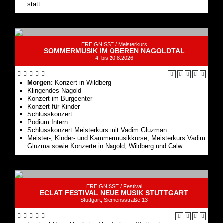
statt.
EREIGNISSE /
Meisterkurs
SOMMERMUSIK IM OBEREN NAGOLDTAL
4. bis 20.8.2026
Morgen:
Konzert in Wildberg
Klingendes Nagold
Konzert im Burgcenter
Konzert für Kinder
Schlusskonzert
Podium Intern
Schlusskonzert Meisterkurs mit Vadim Gluzman
Meister-, Kinder- und Kammermusikkurse, Meisterkurs Vadim
Gluzma sowie Konzerte in Nagold, Wildberg und Calw
EREIGNISSE /
Festival
ECLAT FESTIVAL NEUE MUSIK STUTTGART
Stuttgart, Siemensstraße 13