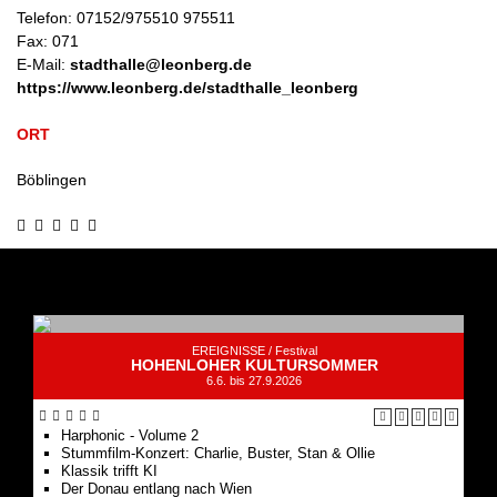
Telefon:
07152/975510 975511
Fax:
071
E-Mail:
stadthalle@leonberg.de
https://www.leonberg.de/stadthalle_leonberg
ORT
Böblingen
EREIGNISSE /
Festival
HOHENLOHER KULTURSOMMER
6.6. bis 27.9.2026
Harphonic - Volume 2
Stummfilm-Konzert: Charlie, Buster, Stan & Ollie
Klassik trifft KI
Der Donau entlang nach Wien