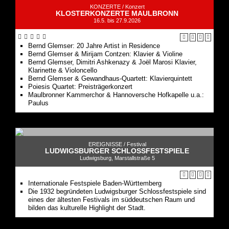
KONZERTE /
Konzert
KLOSTERKONZERTE MAULBRONN
16.5. bis 27.9.2026
Bernd Glemser: 20 Jahre Artist in Residence
Bernd Glemser & Mirijam Contzen: Klavier & Violine
Bernd Glemser, Dimitri Ashkenazy & Joël Marosi Klavier,
Klarinette & Violoncello
Bernd Glemser & Gewandhaus-Quartett: Klavierquintett
Poiesis Quartet: Preisträgerkonzert
Maulbronner Kammerchor & Hannoversche Hofkapelle u.a.:
Paulus
EREIGNISSE /
Festival
LUDWIGSBURGER SCHLOSSFESTSPIELE
Ludwigsburg, Marstallstraße 5
Internationale Festspiele Baden-Württemberg
Die 1932 begründeten Ludwigsburger Schlossfestspiele sind
eines der ältesten Festivals im süddeutschen Raum und
bilden das kulturelle Highlight der Stadt.