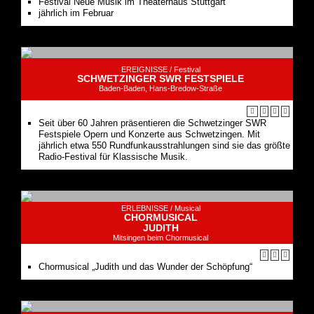
Festival Neue Musik im Theaterhaus Stuttgart
jährlich im Februar
EREIGNISSE /
Festival
SCHWETZINGER SWR FESTSPIELE
Baden-Baden, Hans-Bredow-Straße
Seit über 60 Jahren präsentieren die Schwetzinger SWR
Festspiele Opern und Konzerte aus Schwetzingen. Mit
jährlich etwa 550 Rundfunkausstrahlungen sind sie das größte
Radio-Festival für Klassische Musik.
ERLEBNISSE /
Musical
CHORMUSICAL
JUDITH
Mitsingen beim Chormusical
Chormusical „Judith und das Wunder der Schöpfung“