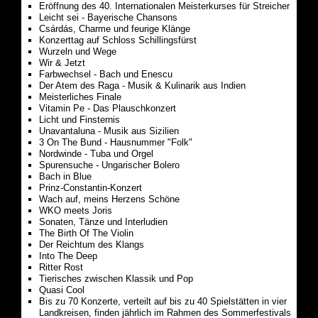
Eröffnung des 40. Internationalen Meisterkurses für Streicher
Leicht sei - Bayerische Chansons
Csárdás, Charme und feurige Klänge
Konzerttag auf Schloss Schillingsfürst
Wurzeln und Wege
Wir & Jetzt
Farbwechsel - Bach und Enescu
Der Atem des Raga - Musik & Kulinarik aus Indien
Meisterliches Finale
Vitamin Pe - Das Plauschkonzert
Licht und Finsternis
Unavantaluna - Musik aus Sizilien
3 On The Bund - Hausnummer "Folk"
Nordwinde - Tuba und Orgel
Spurensuche - Ungarischer Bolero
Bach in Blue
Prinz-Constantin-Konzert
Wach auf, meins Herzens Schöne
WKO meets Joris
Sonaten, Tänze und Interludien
The Birth Of The Violin
Der Reichtum des Klangs
Into The Deep
Ritter Rost
Tierisches zwischen Klassik und Pop
Quasi Cool
Bis zu 70 Konzerte, verteilt auf bis zu 40 Spielstätten in vier
Landkreisen, finden jährlich im Rahmen des Sommerfestivals