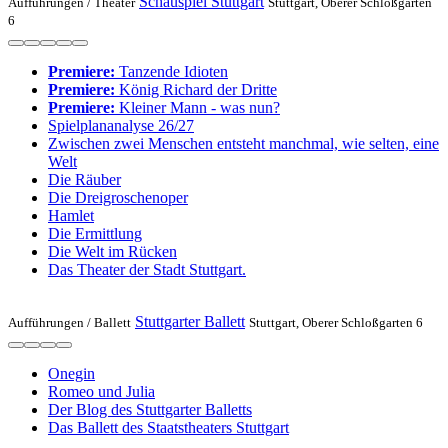
Schauspiel Stuttgart
Aufführungen /
Theater
Stuttgart, Oberer Schloßgarten
6
Premiere:
Tanzende Idioten
Premiere:
König Richard der Dritte
Premiere:
Kleiner Mann - was nun?
Spiel­plan­analyse 26/27
Zwischen zwei Menschen ent­steht manch­mal, wie selten, eine
Welt
Die Räuber
Die Drei­groschen­oper
Hamlet
Die Ermittlung
Die Welt im Rücken
Das Theater der Stadt Stuttgart.
Stuttgarter Ballett
Aufführungen /
Ballett
Stuttgart, Oberer Schloßgarten 6
Onegin
Romeo und Julia
Der Blog des Stuttgarter Balletts
Das Ballett des Staatstheaters Stuttgart