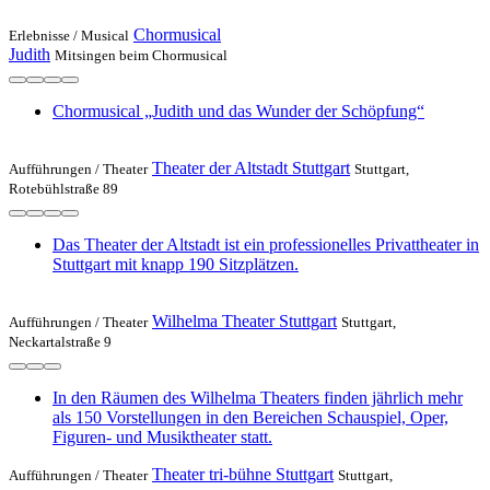
Chormusical
Erlebnisse /
Musical
Judith
Mitsingen beim Chormusical
Chormusical „Judith und das Wunder der Schöpfung“
Theater der Altstadt Stuttgart
Aufführungen /
Theater
Stuttgart,
Rotebühlstraße 89
Das Theater der Altstadt ist ein professionelles Privattheater in
Stuttgart mit knapp 190 Sitzplätzen.
Wilhelma Theater Stuttgart
Aufführungen /
Theater
Stuttgart,
Neckartalstraße 9
In den Räumen des Wilhelma Theaters finden jährlich mehr
als 150 Vorstellungen in den Bereichen Schauspiel, Oper,
Figuren- und Musiktheater statt.
Theater tri-bühne Stuttgart
Aufführungen /
Theater
Stuttgart,