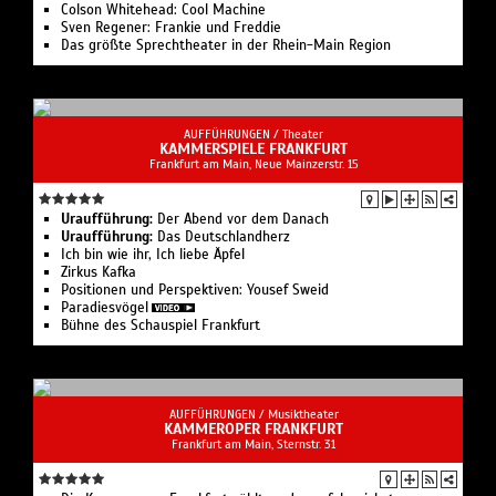
Colson White­head: Cool Machine
Sven Regener: Frankie und Freddie
Das größte Sprechtheater in der Rhein-Main Region
AUFFÜHRUNGEN /
Theater
KAMMERSPIELE FRANKFURT
Frankfurt am Main, Neue Mainzerstr. 15
Uraufführung:
Der Abend vor dem Danach
Uraufführung:
Das Deutschland­herz
Ich bin wie ihr, Ich liebe Äpfel
Zirkus Kafka
Positionen und Perspektiven: Yousef Sweid
Paradies­vögel
Bühne des Schauspiel Frankfurt
AUFFÜHRUNGEN /
Musiktheater
KAMMEROPER FRANKFURT
Frankfurt am Main, Sternstr. 31