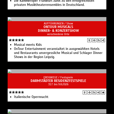
Die Kammeroper Frankfurt zählt zu den erfolgreichsten
privaten Musiktheaterensembles in Deutschland.
AUFFÜHRUNGEN /
Show
ONTOUR MUSICALS
DINNER- & KONZERTSHOW
verschiedene Orte
Musical meets Kids
OnTour Entertainment veranstaltet in ausgewählten Hotels
und Restaurants unvergessliche Musical und Schlager Dinner
Shows in der Region Leipzig.
EREIGNISSE /
Festspiele
DARMSTÄDTER RESIDENZFESTSPIELE
31.7. bis 9.8.2026
Italienische Opernnacht