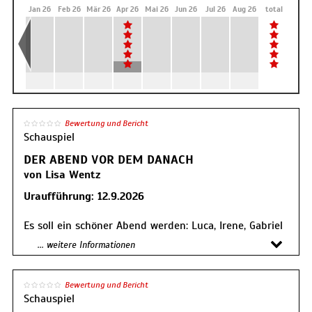
Dez 25
Jan 26
Feb 26
Mär 26
Apr 26
Mai 26
Jun 26
Jul 26
Aug 26
total
Bewertung und Bericht
Schauspiel
DER ABEND VOR DEM DANACH
von Lisa Wentz
Uraufführung: 12.9.2026
Es soll ein schöner Abend werden: Luca, Irene, Gabriel
und Alexandra; ein Abendessen zu viert. Guter Wein,
... weitere Informationen
gute Gespräche, selbstgekocht statt Catering. Heute
bleibt man ganz unter sich. Denn neben dem Essen
geht es auch um Geld. Um sehr viel Geld. Gabriel, der
Bewertung und Bericht
eingeladen hat in seine stilvolle Villa, ist Lucas Boss.
Schauspiel