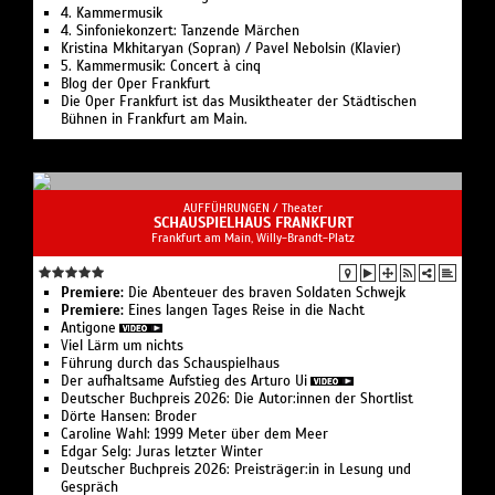
4. Kammermusik
4. Sinfoniekonzert: Tanzende Märchen
Kristina Mkhitaryan (Sopran) / Pavel Nebolsin (Klavier)
5. Kammermusik: Concert à cinq
Blog der Oper Frankfurt
Die Oper Frankfurt ist das Musiktheater der Städtischen
Bühnen in Frankfurt am Main.
AUFFÜHRUNGEN /
Theater
SCHAUSPIELHAUS FRANKFURT
Frankfurt am Main, Willy-Brandt-Platz
Premiere:
Die Abenteuer des braven Soldaten Schwejk
Premiere:
Eines langen Tages Reise in die Nacht
Antigone
Viel Lärm um nichts
Führung durch das Schauspiel­haus
Der aufhaltsame Aufstieg des Arturo Ui
Deutscher Buchpreis 2026: Die Autor:innen der Shortlist
Dörte Hansen: Broder
Caroline Wahl: 1999 Meter über dem Meer
Edgar Selg: Juras letzter Winter
Deutscher Buchpreis 2026: Preisträger:in in Lesung und
Gespräch