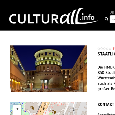
OR
B
STAATL
Die HMDK 
850 Studi
Württembe
auch als 
großer B
KONTAKT
+