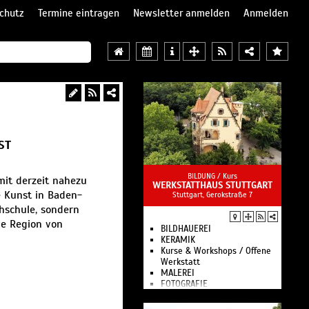
chutz
Termine eintragen
Newsletter anmelden
Anmelden
ST
BILDUNG /
Kurs
mit derzeit nahezu
WERKSTATTHAUS STUTTGART
e Kunst in Baden-
Stuttgart, Gerokstraße 7
chschule, sondern
ie Region von
BILDHAUEREI
KERAMIK
Kurse & Workshops / Offene
Werkstatt
MALEREI
FOTOGRAFIE
MEDIENWERKSTATT
Das Werkstatthaus ist eine