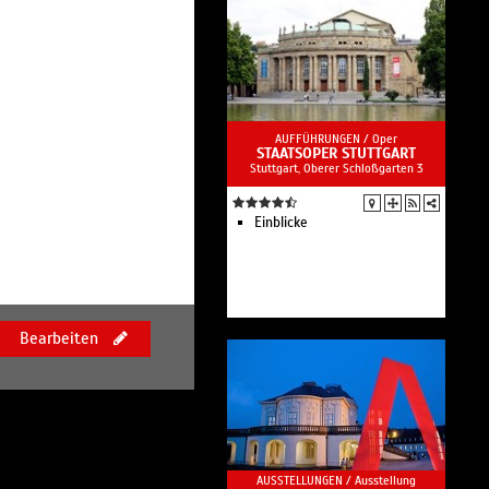
transdisziplinäre Plattform für
Kunstproduktion und
Kunstvermittlung mit
Werkstätten in den Bereichen
Bildhauerei, Keramik, Textil,
Malerei, Fotografie, Medien
und Film.
AUFFÜHRUNGEN /
Oper
STAATSOPER STUTTGART
Stuttgart, Oberer Schloßgarten 3
Einblicke
Bearbeiten
AUSSTELLUNGEN /
Ausstellung