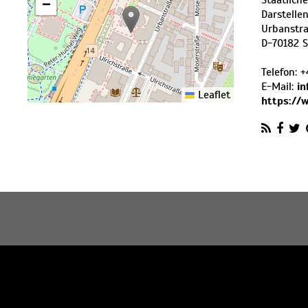
Staatlich
−
Darstelle
Urbanstr
D
-
70182
S
Telefon:
+
E-Mail:
i
Leaflet
https://