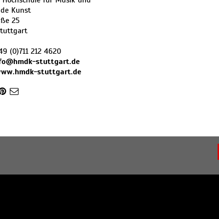
e Hochschule für Musik und
nde Kunst
aße 25
tuttgart
49 (0)711 212 4620
nfo@hmdk-stuttgart.de
www.hmdk-stuttgart.de