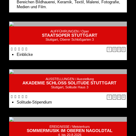
Bereichen Bildhauerei, Keramik, Textil, Malerei, Fotografie,
Medien und Film.
AUFFÜHRUNGEN /
Oper
STAATSOPER STUTTGART
Stuttgart, Oberer Schloßgarten 3
Einblicke
AUSSTELLUNGEN /
Ausstellung
AKADEMIE SCHLOSS SOLITUDE STUTTGART
Stuttgart, Solitude Haus 3
Solitude-Stipendium
EREIGNISSE /
Meisterkurs
SOMMERMUSIK IM OBEREN NAGOLDTAL
4. bis 20.8.2026