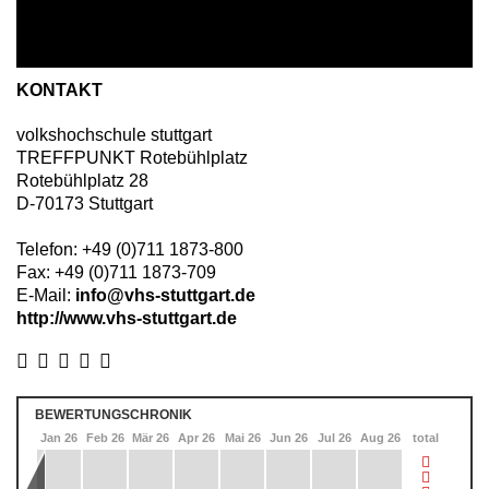
KONTAKT
volkshochschule stuttgart
TREFFPUNKT Rotebühlplatz
Rotebühlplatz 28
D
-
70173
Stuttgart
Telefon:
+49 (0)711 1873-800
Fax:
+49 (0)711 1873-709
E-Mail:
info@vhs-stuttgart.de
http://www.vhs-stuttgart.de
BEWERTUNGSCHRONIK
Dez 25
Jan 26
Feb 26
Mär 26
Apr 26
Mai 26
Jun 26
Jul 26
Aug 26
total