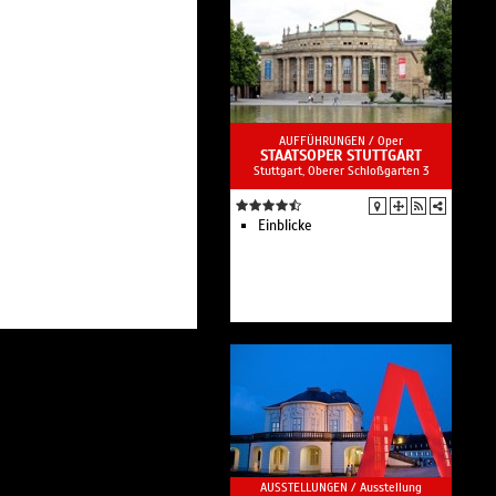
transdisziplinäre Plattform für
Kunstproduktion und
Kunstvermittlung mit
Werkstätten in den Bereichen
Bildhauerei, Keramik, Textil,
Malerei, Fotografie, Medien
und Film.
AUFFÜHRUNGEN /
Oper
STAATSOPER STUTTGART
Stuttgart, Oberer Schloßgarten 3
Einblicke
AUSSTELLUNGEN /
Ausstellung