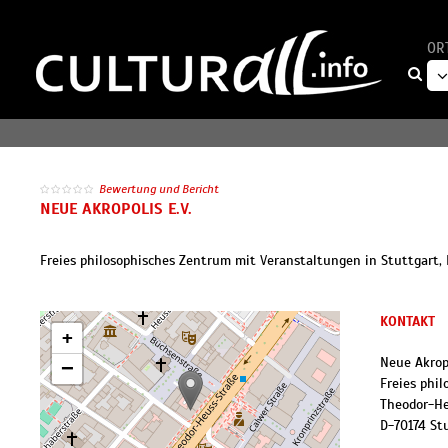
OR
Bewertung und Bericht
NEUE AKROPOLIS E.V.
Freies philosophisches Zentrum mit Veranstaltungen in Stuttgart,
KONTAKT
+
Neue Akropo
−
Freies phi
Theodor-He
D
-
70174
St