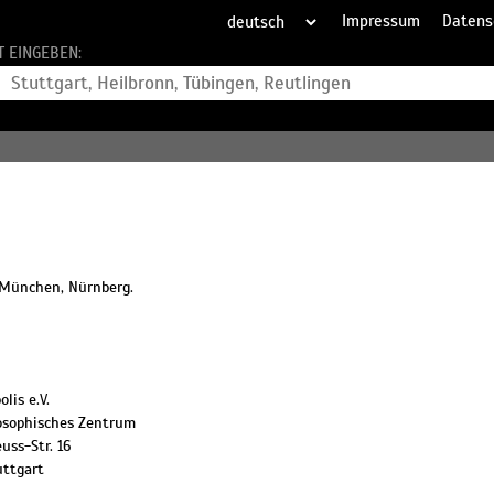
Impressum
Datens
T EINGEBEN:
 München, Nürnberg.
lis e.V.
losophisches Zentrum
uss-Str. 16
uttgart