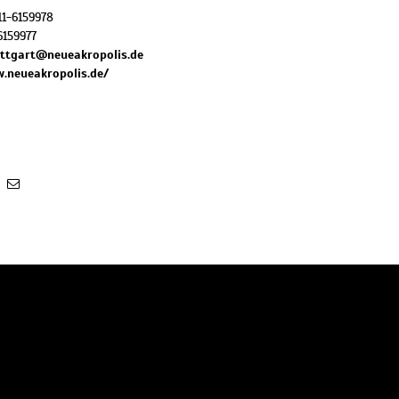
11-6159978
6159977
ttgart@neueakropolis.de
.neueakropolis.de/