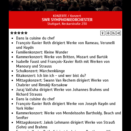
KONZERTE /
Konzert
SWR SYMPHONIEORCHESTER
Stuttgart, Neckarstraße 230
Dans la cuisine du chef
François-Xavier Roth dirigiert Werke von Rameau, Verunelli
und Haydn
Familienkonzert: Kleine Wunder
Kammerkonzert: Werke von Britten, Mozart und Bartók
Isabelle Faust und François-Xavier Roth mit Werken von
Manoury und Strauss
Schulkonzert: Märchenklänge
Kitakonzert: Ich bin ich - und wer bist du?
Mittagskonzert: Swann Van Rechem dirigiert Werke von
Chabrier und Rimskij-Korsakow
Juraj Valčuha dirigiert Werke von Johannes Brahms und
Richard Strauss
Dans la cuisine du chef
François-Xavier Roth dirigiert Werke von Joseph Haydn und
York Höller
Kammerkonzert: Werke von Mendelssohn Bartholdy, Beach und
Senfter
Mittagskonzert: Jakob Lehmann dirigiert Werke von Strauß
(Sohn) und Brahms