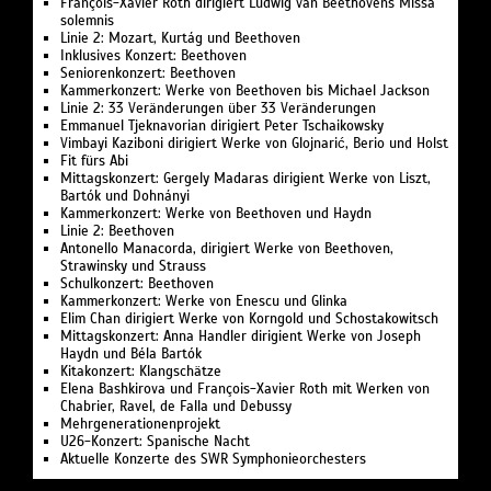
François-Xavier Roth dirigiert Ludwig van Beethovens Missa
solemnis
Linie 2: Mozart, Kurtág und Beethoven
Inklusives Konzert: Beethoven
Seniorenkonzert: Beethoven
Kammerkonzert: Werke von Beethoven bis Michael Jackson
Linie 2: 33 Veränderungen über 33 Veränderungen
Emmanuel Tjeknavorian dirigiert Peter Tschaikowsky
Vimbayi Kaziboni dirigiert Werke von Glojnarić, Berio und Holst
Fit fürs Abi
Mittagskonzert: Gergely Madaras dirigient Werke von Liszt,
Bartók und Dohnányi
Kammerkonzert: Werke von Beethoven und Haydn
Linie 2: Beethoven
Antonello Manacorda, dirigiert Werke von Beethoven,
Strawinsky und Strauss
Schulkonzert: Beethoven
Kammerkonzert: Werke von Enescu und Glinka
Elim Chan dirigiert Werke von Korngold und Schostakowitsch
Mittagskonzert: Anna Handler dirigient Werke von Joseph
Haydn und Béla Bartók
Kitakonzert: Klangschätze
Elena Bashkirova und François-Xavier Roth mit Werken von
Chabrier, Ravel, de Falla und Debussy
Mehrgenerationenprojekt
U26-Konzert: Spanische Nacht
Aktuelle Konzerte des SWR Symphonieorchesters