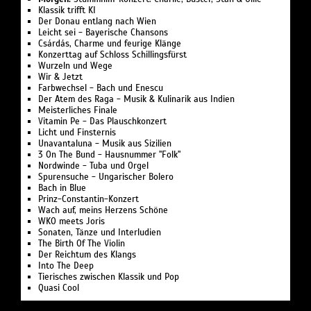
Klassik trifft KI
Der Donau entlang nach Wien
Leicht sei - Bayerische Chansons
Csárdás, Charme und feurige Klänge
Konzerttag auf Schloss Schillingsfürst
Wurzeln und Wege
Wir & Jetzt
Farbwechsel - Bach und Enescu
Der Atem des Raga - Musik & Kulinarik aus Indien
Meisterliches Finale
Vitamin Pe - Das Plauschkonzert
Licht und Finsternis
Unavantaluna - Musik aus Sizilien
3 On The Bund - Hausnummer "Folk"
Nordwinde - Tuba und Orgel
Spurensuche - Ungarischer Bolero
Bach in Blue
Prinz-Constantin-Konzert
Wach auf, meins Herzens Schöne
WKO meets Joris
Sonaten, Tänze und Interludien
The Birth Of The Violin
Der Reichtum des Klangs
Into The Deep
Tierisches zwischen Klassik und Pop
Quasi Cool