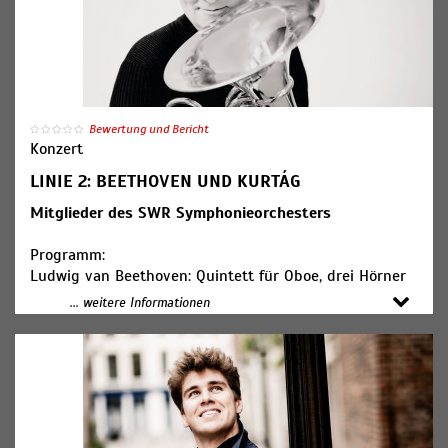
Bewertung und Bericht
Konzert
LINIE 2: BEETHOVEN UND KURTÁG
Mitglieder des SWR Symphonieorchesters
Programm:
Ludwig van Beethoven: Quintett für Oboe, drei Hörner
und Fagott Es-Dur WoO 208
... weitere Informationen
Claude Vivier: Pièce für Violine und Klarinette
György Kurtág: Bläserquintett op. 2
Emilie Mayer: Streichquartett Nr. 1 g-Moll op. 14