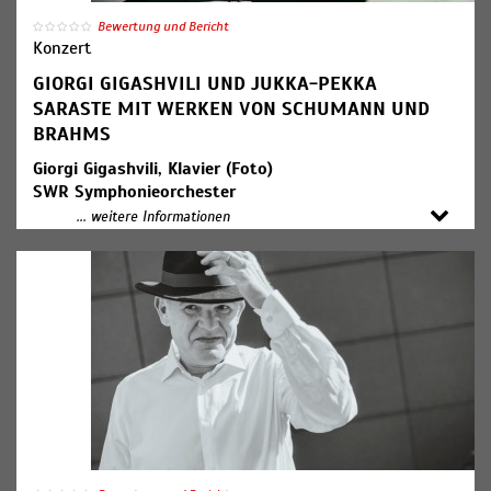
Bewertung und Bericht
Konzert
GIORGI GIGASHVILI UND JUKKA-PEKKA
SARASTE MIT WERKEN VON SCHUMANN UND
BRAHMS
Giorgi Gigashvili, Klavier (Foto)
SWR Symphonieorchester
Jukka-Pekka Saraste, Dirigent
... weitere Informationen
Robert Schumann
Klavierkonzert a-Moll op. 54
Johannes Brahms
Sinfonie Nr. 1 c-Moll op. 68
19:00 Uhr Konzerteinführung