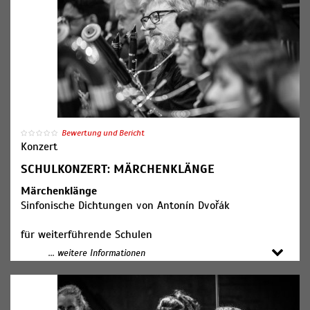
19:00 Uhr Konzerteinführung
Bewertung und Bericht
Konzert
SCHULKONZERT: MÄRCHENKLÄNGE
Märchenklänge
Sinfonische Dichtungen von Antonín Dvořák
für weiterführende Schulen
... weitere Informationen
Mitwirkende:
SWR Symphonieorchester
Kyrian Friedenberg, Dirigent
Carolina Nees und Ansgar Hufnagel, Moderation