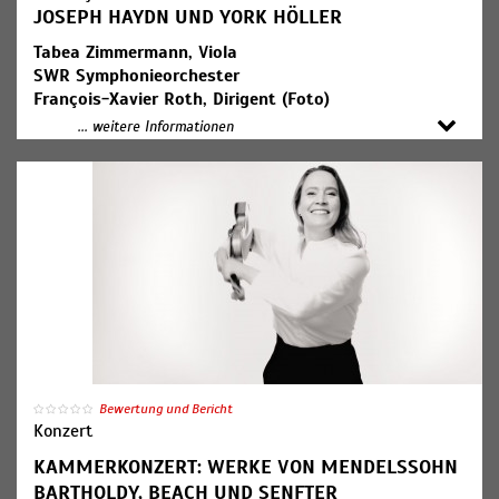
JOSEPH HAYDN UND YORK HÖLLER
Tabea Zimmermann, Viola
SWR Symphonieorchester
François-Xavier Roth, Dirigent (Foto)
... weitere Informationen
Joseph Haydn: Sinfonie C-Dur Hob. I:82 ("Der Bär")
York Höller: Konzert für Viola und Orchester
Joseph Haydn: Sinfonie g-Moll Hob. I:83 ("Die Henne")
19:00 Uhr Konzerteinführung
Bewertung und Bericht
Konzert
KAMMERKONZERT: WERKE VON MENDELSSOHN
BARTHOLDY, BEACH UND SENFTER