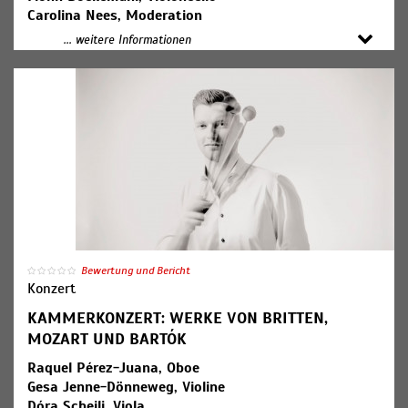
Carolina Nees, Moderation
... weitere Informationen
Programm:
Superhelden der Musik
SuperMozart, BatBeethoven und WonderBach retten
die Musik
Bewertung und Bericht
Konzert
KAMMERKONZERT: WERKE VON BRITTEN,
MOZART UND BARTÓK
Raquel Pérez-Juana, Oboe
Gesa Jenne-Dönneweg, Violine
Dóra Scheili, Viola