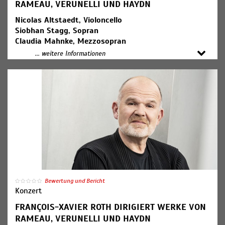
RAMEAU, VERUNELLI UND HAYDN
Nicolas Altstaedt, Violoncello
Siobhan Stagg, Sopran
Claudia Mahnke, Mezzosopran
Julien Behr, Tenor
... weitere Informationen
Matthew Rose, Bass
MDR-Rundfunkchor
SWR Symphonieorchester
François-Xavier Roth, Dirigent (Foto)
Jean-Philippe Rameau: Suite aus der Oper "Les Indes
galantes"
Francesca Verunelli: Konzert für Violoncello und
Orchester (Kompositionsauftrag des SWR,
Uraufführung)
Joseph Haydn: Messe B-Dur Hob. XXII:14
("Harmoniemesse")
Bewertung und Bericht
Konzert
18:00 Uhr Konzerteinführung
FRANÇOIS-XAVIER ROTH DIRIGIERT WERKE VON
RAMEAU, VERUNELLI UND HAYDN