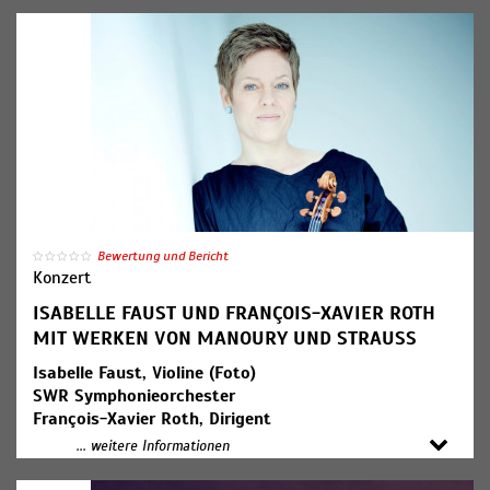
Hwa-Won Rimmer, Violine
Felix Borel, Violine
Raphael Sachs, Viola
Panu Sundqvist, Violoncello
Hansjacob Staemmler, Klavier
Programm:
Benjamin Britten: "Phantasy", Quartett für Oboe und
Streichtrio op. 2
Wolfgang Amadeus Mozart: Oboenquartett F-Dur KV
370
Bewertung und Bericht
Béla Bartók: Klavierquintett C-Dur Sz 23
Konzert
ISABELLE FAUST UND FRANÇOIS-XAVIER ROTH
MIT WERKEN VON MANOURY UND STRAUSS
Isabelle Faust, Violine (Foto)
SWR Symphonieorchester
François-Xavier Roth, Dirigent
... weitere Informationen
Phillippe Manoury: "Oracle" für Violine und Orchester
(Kompositionsauftrag des SWR, Uraufführung)