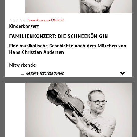
Bewertung und Bericht
Kinderkonzert
FAMILIENKONZERT: DIE SCHNEEKÖNIGIN
Eine musikalische Geschichte nach dem Märchen von
Hans Christian Andersen
Mitwirkende:
Hwa-Won Rimmer und Jing Wen-Siefert, Violine
... weitere Informationen
Jean-Christophe Garzia, Viola (Foto)
Rahel Krämer, Violoncello
Carolina Nees, Moderation