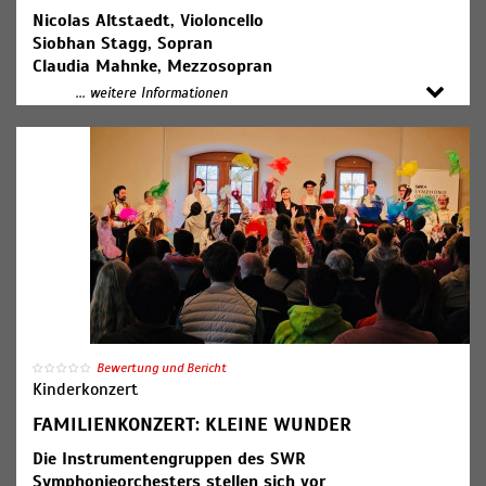
Nicolas Altstaedt, Violoncello
Siobhan Stagg, Sopran
Claudia Mahnke, Mezzosopran
Julien Behr, Tenor
... weitere Informationen
Matthew Rose, Bass
MDR-Rundfunkchor
SWR Symphonieorchester
François-Xavier Roth, Dirigent (Foto)
Jean-Philippe Rameau: Suite aus der Oper "Les Indes
galantes"
Francesca Verunelli: Konzert für Violoncello und
Orchester (Kompositionsauftrag des SWR,
Uraufführung)
Joseph Haydn: Messe B-Dur Hob. XXII:14
("Harmoniemesse")
Bewertung und Bericht
Kinderkonzert
18:00 Uhr Konzerteinführung
FAMILIENKONZERT: KLEINE WUNDER
Die Instrumentengruppen des SWR
Symphonieorchesters stellen sich vor