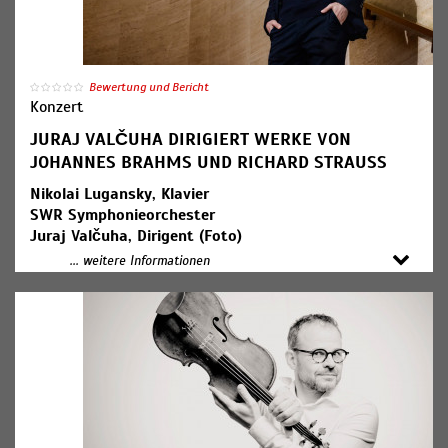
Bewertung und Bericht
Konzert
JURAJ VALČUHA DIRIGIERT WERKE VON
JOHANNES BRAHMS UND RICHARD STRAUSS
Nikolai Lugansky, Klavier
SWR Symphonieorchester
Juraj Valčuha, Dirigent (Foto)
... weitere Informationen
Johannes Brahms: Klavierkonzert Nr. 1 d-Moll op. 15
Richard Strauss: "Don Juan" op. 20
Richard Strauss: "Till Eulenspiegels lustige Streiche" op.
28
19:00 Uhr Konzerteinführung