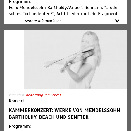
Programm:
Marin Smesnoi, Violoncello
Felix Mendelssohn Bartholdy/Aribert Reimann: "... oder
soll es Tod bedeuten?", Acht Lieder und ein Fragment
von Felix Mendelssohn
... weitere Informationen
Bartholdy nach Texten von Heinrich Heine für Sopran
und Streichquartett
Amy Beach: Thema und Variationen für Flöte und
Streichquartett op. 80
Johanna Senfter: Flötenquintett g-Moll op. 52
Mitwirkende:
Solen Mainguené, Sopran
Maxim Kosinov, Violine (Foto)
Larissa Fernandes, Violine
Paul Pesthy, Viola
Fionn Bockemühl, Violoncello
Bewertung und Bericht
Konzert
Tatjana Ruhland, Flöte
KAMMERKONZERT: WERKE VON MENDELSSOHN
Gabriele Turck, Violine
BARTHOLDY, BEACH UND SENFTER
Gesa Jenne-Dönneweg, Violine
Janis Lielbardis, Viola
Programm:
Marin Smesnoi, Violoncello