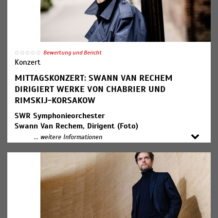
Bewertung und Bericht
Konzert
MITTAGSKONZERT: SWANN VAN RECHEM
DIRIGIERT WERKE VON CHABRIER UND
RIMSKIJ-KORSAKOW
SWR Symphonieorchester
Swann Van Rechem, Dirigent (Foto)
Tabea Dupree, Moderation
... weitere Informationen
Programm:
Emmanuel Chabrier: Suite pastorale
Emmanuel Chabrier: Habanera
Nikolaj Rimskij-Korsakow: Capriccio espagnol op. 34