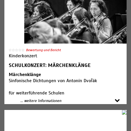
Bewertung und Bericht
Kinderkonzert
SCHULKONZERT: MÄRCHENKLÄNGE
Märchenklänge
Sinfonische Dichtungen von Antonín Dvořák
für weiterführende Schulen
... weitere Informationen
Mitwirkende:
SWR Symphonieorchester
Kyrian Friedenberg, Dirigent
Carolina Nees und Ansgar Hufnagel, Moderation