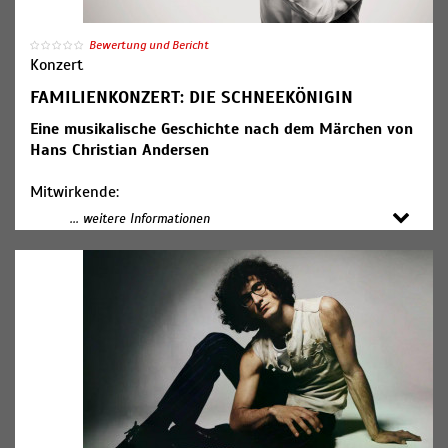
Bewertung und Bericht
Konzert
FAMILIENKONZERT: DIE SCHNEEKÖNIGIN
Eine musikalische Geschichte nach dem Märchen von
Hans Christian Andersen
Mitwirkende:
Hwa-Won Rimmer und Jing Wen-Siefert, Violine
... weitere Informationen
Jean-Christophe Garzia, Viola (Foto)
Rahel Krämer, Violoncello
Carolina Nees, Moderation