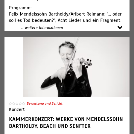
Programm:
Felix Mendelssohn Bartholdy/Aribert Reimann: "... oder
soll es Tod bedeuten?", Acht Lieder und ein Fragment
von Felix Mendelssohn
... weitere Informationen
Bartholdy nach Texten von Heinrich Heine für Sopran
und Streichquartett
Amy Beach: Thema und Variationen für Flöte und
Streichquartett op. 80
Johanna Senfter: Flötenquintett g-Moll op. 52
Mitwirkende:
Solen Mainguené, Sopran
Maxim Kosinov, Violine
Larissa Fernandes, Violine
Paul Pesthy, Viola
Fionn Bockemühl, Violoncello
Bewertung und Bericht
Konzert
Tatjana Ruhland, Flöte
KAMMERKONZERT: WERKE VON MENDELSSOHN
Gabriele Turck, Violine
BARTHOLDY, BEACH UND SENFTER
Gesa Jenne-Dönneweg, Violine (Foto)
Janis Lielbardis, Viola