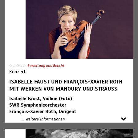
Richard Strauss: "Ein Heldenleben" op. 40
19:00 Uhr Konzerteinführung
Bewertung und Bericht
Konzert
ISABELLE FAUST UND FRANÇOIS-XAVIER ROTH
MIT WERKEN VON MANOURY UND STRAUSS
Isabelle Faust, Violine (Foto)
SWR Symphonieorchester
François-Xavier Roth, Dirigent
... weitere Informationen
Phillippe Manoury: "Oracle" für Violine und Orchester
(Kompositionsauftrag des SWR, Uraufführung)
Richard Strauss: "Ein Heldenleben" op. 40