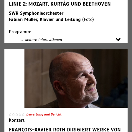
LINIE 2: MOZART, KURTÁG UND BEETHOVEN
SWR Symphonieorchester
Fabian Müller, Klavier und Leitung
(Foto)
Programm:
Wolfgang Amadeus Mozart: Klavierkonzert d-Moll KV
... weitere Informationen
466, 3. Satz (Allegro assai)
György Kurtág: "Hommage à R. Sch." op. 15d
Ludwig van Beethoven: Klavierkonzert Nr. 3 c-Moll op.
37
Bewertung und Bericht
Konzert
FRANÇOIS-XAVIER ROTH DIRIGIERT WERKE VON