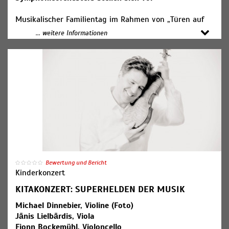
Musikalischer Familientag im Rahmen von „Türen auf
mit der Maus“
... weitere Informationen
In Kooperation mit dem Kultur- und Kongresszentrum
Liederhalle Stuttgart.
Eintritt frei. Anmeldung erforderlich unter
info@liederhalle.de
Bewertung und Bericht
Kinderkonzert
KITAKONZERT: SUPERHELDEN DER MUSIK
Michael Dinnebier, Violine (Foto)
Jānis Lielbārdis, Viola
Fionn Bockemühl, Violoncello