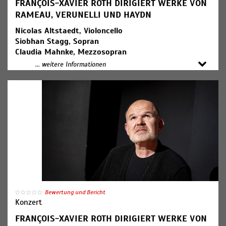
FRANÇOIS-XAVIER ROTH DIRIGIERT WERKE VON
RAMEAU, VERUNELLI UND HAYDN
Nicolas Altstaedt, Violoncello
Siobhan Stagg, Sopran
Claudia Mahnke, Mezzosopran
Julien Behr, Tenor
... weitere Informationen
Matthew Rose, Bass
MDR-Rundfunkchor
SWR Symphonieorchester
François-Xavier Roth, Dirigent (Foto)
Jean-Philippe Rameau: Suite aus der Oper "Les Indes
galantes"
Francesca Verunelli: Konzert für Violoncello und
Orchester (Kompositionsauftrag des SWR,
Uraufführung)
Joseph Haydn: Messe B-Dur Hob. XXII:14
("Harmoniemesse")
Bewertung und Bericht
Konzert
19:00 Uhr Konzerteinführung
FRANÇOIS-XAVIER ROTH DIRIGIERT WERKE VON