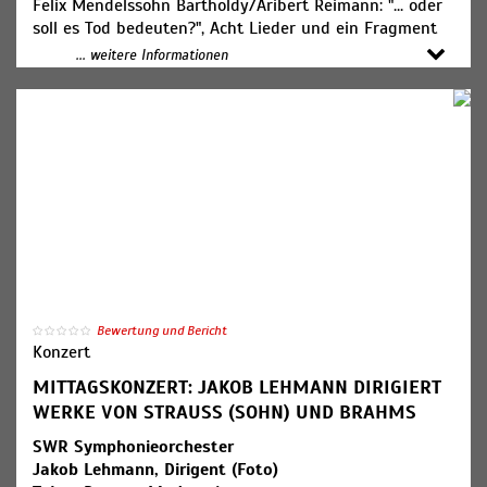
Felix Mendelssohn Bartholdy/Aribert Reimann: "... oder
soll es Tod bedeuten?", Acht Lieder und ein Fragment
von Felix Mendelssohn
... weitere Informationen
Bartholdy nach Texten von Heinrich Heine für Sopran
und Streichquartett
Amy Beach: Thema und Variationen für Flöte und
Streichquartett op. 80
Johanna Senfter: Flötenquintett g-Moll op. 52
Mitwirkende:
Solen Mainguené, Sopran
Maxim Kosinov, Violine
Larissa Fernandes, Violine
Paul Pesthy, Viola
Fionn Bockemühl, Violoncello
Bewertung und Bericht
Konzert
Tatjana Ruhland, Flöte
MITTAGSKONZERT: JAKOB LEHMANN DIRIGIERT
Gabriele Turck, Violine (Foto)
WERKE VON STRAUSS (SOHN) UND BRAHMS
Gesa Jenne-Dönneweg, Violine
Janis Lielbardis, Viola
SWR Symphonieorchester
Marin Smesnoi, Violoncello
Jakob Lehmann, Dirigent (Foto)