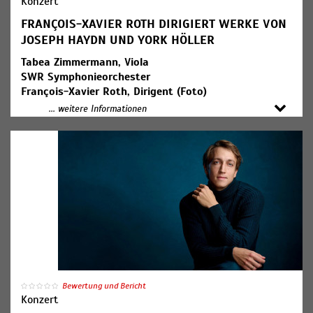
Konzert
FRANÇOIS-XAVIER ROTH DIRIGIERT WERKE VON
JOSEPH HAYDN UND YORK HÖLLER
Tabea Zimmermann, Viola
SWR Symphonieorchester
François-Xavier Roth, Dirigent (Foto)
... weitere Informationen
Joseph Haydn: Sinfonie C-Dur Hob. I:82 ("Der Bär")
York Höller: Konzert für Viola und Orchester
Joseph Haydn: Sinfonie g-Moll Hob. I:83 ("Die Henne")
19:00 Uhr Konzerteinführung
Bewertung und Bericht
Konzert