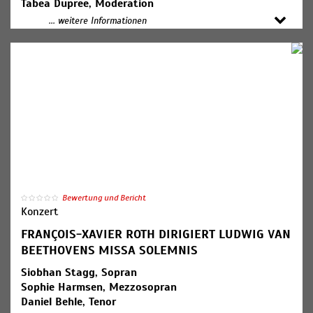
Tabea Dupree, Moderation
... weitere Informationen
Programm:
Johann Strauß (Sohn): Ouvertüre zur Operette
"Waldmeister"
Johannes Brahms: Sinfonie Nr. 3 F-Dur op. 90
Bewertung und Bericht
Konzert
FRANÇOIS-XAVIER ROTH DIRIGIERT LUDWIG VAN
BEETHOVENS MISSA SOLEMNIS
Siobhan Stagg, Sopran
Sophie Harmsen, Mezzosopran
Daniel Behle, Tenor