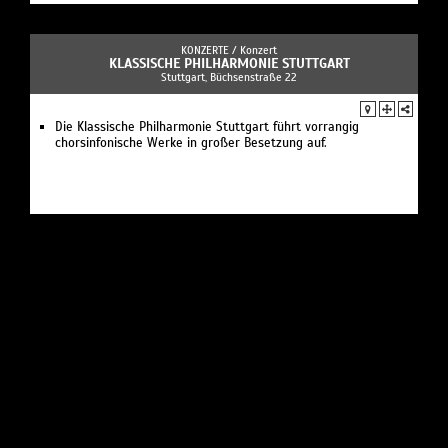
KONZERTE /
Konzert
KLASSISCHE PHILHARMONIE STUTTGART
Stuttgart, Büchsenstraße 22
Die Klassische Philharmonie Stuttgart führt vorrangig
chorsinfonische Werke in großer Besetzung auf.
KONZERTE /
Musik
IL GUSTO BAROCCO
Stuttgart, Augustenstraße 56
das Stuttgarter Barockensemble