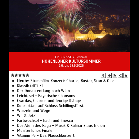
EREIGNISSE /
Festival
HOHENLOHER KULTURSOMMER
6.6. bis 27.9.2026
Heute:
Stummfilm-Konzert: Charlie, Buster, Stan & Ollie
Klassik trifft KI
Der Donau entlang nach Wien
Leicht sei - Bayerische Chansons
Csárdás, Charme und feurige Klänge
Konzerttag auf Schloss Schillingsfürst
Wurzeln und Wege
Wir & Jetzt
Farbwechsel - Bach und Enescu
Der Atem des Raga - Musik & Kulinarik aus Indien
Meisterliches Finale
Vitamin Pe - Das Plauschkonzert