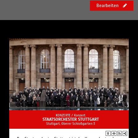
Bearbeiten
KONZERTE /
Konzert
STAATSORCHESTER STUTTGART
Stuttgart, Oberer Schloßgarten 3