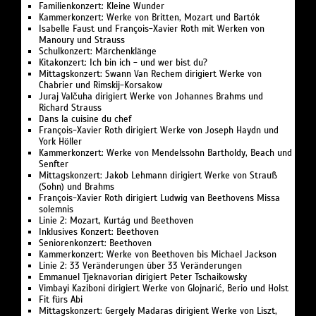
Familienkonzert: Kleine Wunder
Kammerkonzert: Werke von Britten, Mozart und Bartók
Isabelle Faust und François-Xavier Roth mit Werken von
Manoury und Strauss
Schulkonzert: Märchenklänge
Kitakonzert: Ich bin ich - und wer bist du?
Mittagskonzert: Swann Van Rechem dirigiert Werke von
Chabrier und Rimskij-Korsakow
Juraj Valčuha dirigiert Werke von Johannes Brahms und
Richard Strauss
Dans la cuisine du chef
François-Xavier Roth dirigiert Werke von Joseph Haydn und
York Höller
Kammerkonzert: Werke von Mendelssohn Bartholdy, Beach und
Senfter
Mittagskonzert: Jakob Lehmann dirigiert Werke von Strauß
(Sohn) und Brahms
François-Xavier Roth dirigiert Ludwig van Beethovens Missa
solemnis
Linie 2: Mozart, Kurtág und Beethoven
Inklusives Konzert: Beethoven
Seniorenkonzert: Beethoven
Kammerkonzert: Werke von Beethoven bis Michael Jackson
Linie 2: 33 Veränderungen über 33 Veränderungen
Emmanuel Tjeknavorian dirigiert Peter Tschaikowsky
Vimbayi Kaziboni dirigiert Werke von Glojnarić, Berio und Holst
Fit fürs Abi
Mittagskonzert: Gergely Madaras dirigient Werke von Liszt,