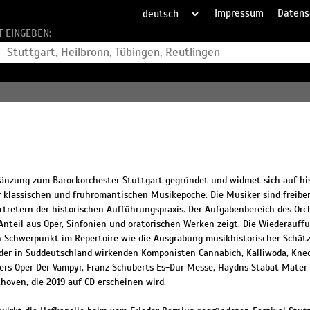
Impressum
Datens
T EINGEBEN:
änzung zum Barockorchester Stuttgart gegründet und widmet sich auf hi
klassischen und frühromantischen Musikepoche. Die Musiker sind freiber
retern der historischen Aufführungspraxis. Der Aufgabenbereich des Orch
Anteil aus Oper, Sinfonien und oratorischen Werken zeigt. Die Wiederauff
n Schwerpunkt im Repertoire wie die Ausgrabung musikhistorischer Schät
r in Süddeutschland wirkenden Komponisten Cannabich, Kalliwoda, Knec
rs Oper Der Vampyr, Franz Schuberts Es-Dur Messe, Haydns Stabat Mater 
hoven, die 2019 auf CD erscheinen wird.