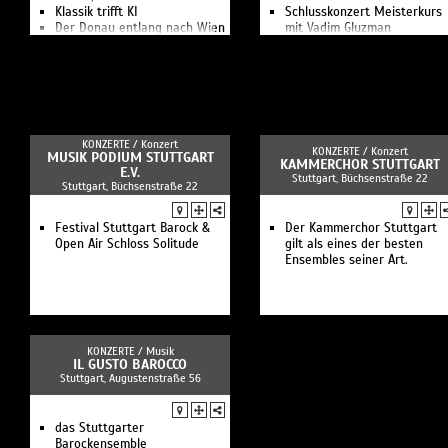
Klassik trifft KI
Schlusskonzert Meisterkurs
Der Donau entlang nach Wien
mit Vadim Gluzman
Leicht sei - Bayerische
Chansons
Csárdás, Charme und feurige
Klänge
Konzerttag auf Schloss
Schillingsfürst
Wurzeln und Wege
KONZERTE /
Konzert
KONZERTE /
Konzert
Wir & Jetzt
MUSIK PODIUM STUTTGART
KAMMERCHOR STUTTGART
Farbwechsel - Bach und
E.V.
Stuttgart, Büchsenstraße 22
Stuttgart, Büchsenstraße 22
Enescu
Der Atem des Raga - Musik &
Kulinarik aus Indien
Festival Stuttgart Barock &
Der Kammerchor Stuttgart
Meisterliches Finale
Open Air Schloss Solitude
gilt als eines der besten
Vitamin Pe - Das
Ensembles seiner Art.
Plauschkonzert
Licht und Finsternis
Unavantaluna - Musik aus
Sizilien
3 On The Bund - Hausnummer
"Folk"
KONZERTE /
Musik
Nordwinde - Tuba und Orgel
IL GUSTO BAROCCO
Stuttgart, Augustenstraße 56
Spurensuche - Ungarischer
Bolero
Bach in Blue
Prinz-Constantin-Konzert
das Stuttgarter
Wach auf, meins Herzens
Barockensemble