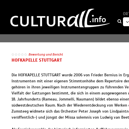
OR
Bewertung und Bericht
HOFKAPELLE STUTTGART
Die HOFKAPELLE STUTTGART wurde 2006 von Frieder Bernius in Erg
Instrumenten mit einer eigenen Stimmtonhöhe dem Repertoire der 
gehören in ihren jeweiligen Instrumentengruppen zu führenden Vert
Vielfalt der Gattungen bestimmt, die sich in einem ausgewogenen 
18. Jahrhunderts (Rameau, Jommelli, Naumann) bildet ebenso eine
südwestdeutschen Raum. Nach der Wiederentdeckung von Werken de
Zumsteeg widmete sich das Orchester Peter Joseph von Lindpaintne
veröffentlich-) und jüngst der Missa solemnis von Ludwig van Beet