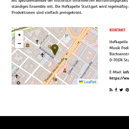
Als Spezialensemble der historisch informierten Aufführungspraxis
ständiges Ensemble mit. Die Hofkapelle Stuttgart wird regelmäßig z
Produktionen sind vielfach preisgekrönt.
KONTAKT
+
Hofkapelle
−
Musik Podi
Büchsenst
D
-
70174
St
E-Mail:
in
https://w
Leaflet