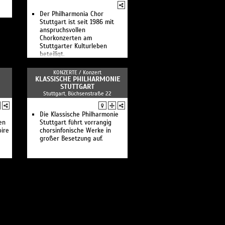
dirigiert Peter Tschaikowsky
Der Philharmonia Chor
Vimbayi Kaziboni dirigiert
Stuttgart ist seit 1986 mit
Werke von Glojnarić, Berio
anspruchsvollen
und Holst
Chorkonzerten am
Fit fürs Abi
Stuttgarter Kulturleben
Mittagskonzert: Gergely
beteiligt.
Madaras dirigient Werke von
Liszt, Bartók und Dohnányi
Kammerkonzert: Werke von
KONZERTE /
Konzert
Beethoven und Haydn
KLASSISCHE PHILHARMONIE
STUTTGART
Linie 2: Beethoven
Stuttgart, Büchsenstraße 22
Antonello Manacorda,
dirigiert Werke von
Beethoven, Strawinsky und
Die Klassische Philharmonie
Strauss
en
Stuttgart führt vorrangig
Schulkonzert: Beethoven
ire
chorsinfonische Werke in
Kammerkonzert: Werke von
großer Besetzung auf.
Enescu und Glinka
Elim Chan dirigiert Werke von
Korngold und
Schostakowitsch
Mittagskonzert: Anna Handler
dirigient Werke von Joseph
Haydn und Béla Bartók
Kitakonzert: Klangschätze
Elena Bashkirova und
François-Xavier Roth mit
Werken von Chabrier, Ravel,