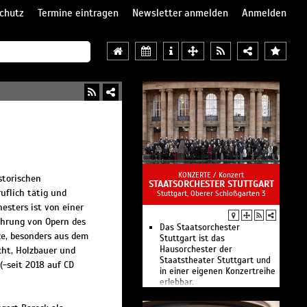
chutz
Termine eintragen
Newsletter anmelden
Anmelden
KONZERTE /
Konzert
storischen
STAATSORCHESTER STUTTGART
uflich tätig und
Stuttgart, Oberer Schloßgarten 3
esters ist von einer
ührung von Opern des
Das Staatsorchester
ze, besonders aus dem
Stuttgart ist das
Hausorchester der
ht, Holzbauer und
Staatstheater Stuttgart und
(-seit 2018 auf CD
in einer eigenen Konzertreihe
erlebbar.