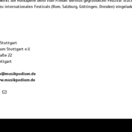
 wirkt die Hofkapelle beim vom Frieder Bernius gegründeten Festival Stutt
u internationalen Festivals (Rom, Salzburg, Göttingen, Dresden) eingelade
 Stuttgart
um Stuttgart e.V.
raße 22
uttgart
fo@musikpodium.de
ww.musikpodium.de