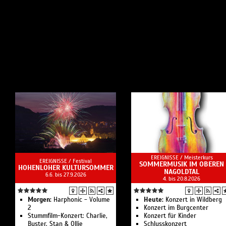
EREIGNISSE /
Meisterkurs
EREIGNISSE /
Festival
SOMMERMUSIK IM OBEREN
HOHENLOHER KULTURSOMMER
NAGOLDTAL
6.6. bis 27.9.2026
4. bis 20.8.2026
Morgen:
Harphonic - Volume
Heute:
Konzert in Wildberg
2
Konzert im Burgcenter
Stummfilm-Konzert: Charlie,
Konzert für Kinder
Buster, Stan & Ollie
Schlusskonzert