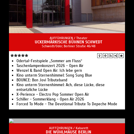
AUFFÜHRUNGEN /
Theater
UCKERMÄRKISCHE BÜHNEN SCHWEDT
Schwedt/Oder, Berliner Straße 46/48
Odertal-Festspiele „Sommer am Fluss“
Taschenlampenkonzert 2026 - Open Air
Wenzel & Band Open Air: Ich lebe gern
Kino unterm Sternenhimmel: Song Sung Blue
BOUNCE: Bon Jovi Tributeband
Kino unterm Sternenhimmel: Ach, diese Lücke, diese
entsetzliche Lücke
X-Perience - Electro Pop Sommer Open Air
Schiller - Sommerklang - Open Air 2026
Forced To Mode - The Devotional Tribute To Depeche Mode
AUFFÜHRUNGEN /
Kabarett
DIE WÜHLMÄUSE BERLIN