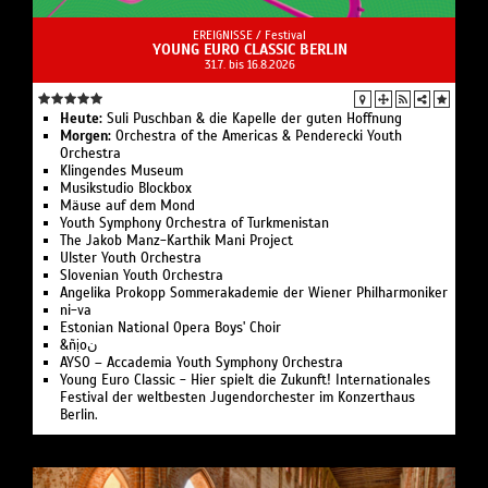
EREIGNISSE /
Festival
YOUNG EURO CLASSIC BERLIN
31.7. bis 16.8.2026
Heute:
Suli Pusch­ban & die Ka­pelle der gu­ten Hoff­nung
Morgen:
Or­ches­tra of the Ameri­cas & Pen­de­recki Youth
Orchestra
Klingendes Museum
Musikstudio Blockbox
Mäuse auf dem Mond
Youth Symphony Orchestra of Turk­menistan
The Jakob Manz-Karthik Mani Project
Ulster Youth Or­chestra
Slo­ve­ni­an Youth Orchestra
Angelika Pro­kopp Som­mer­akademie der Wiener Philharmoniker
ni-va
Estonian National Opera Boys' Choir
&ñịoن
AYSO – Accademia Youth Symphony Orchestra
Young Euro Classic - Hier spielt die Zukunft! Internationales
Festival der weltbesten Jugendorchester im Konzerthaus
Berlin.