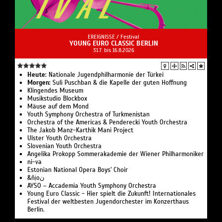
EREIGNISSE /
Festival
YOUNG EURO CLASSIC BERLIN
31.7. bis 16.8.2026
Heute:
Nationale Jugend­philharmonie der Türkei
Morgen:
Suli Pusch­ban & die Ka­pelle der gu­ten Hoff­nung
Klingendes Museum
Musikstudio Blockbox
Mäuse auf dem Mond
Youth Symphony Orchestra of Turk­menistan
Or­ches­tra of the Ameri­cas & Pen­de­recki Youth Orchestra
The Jakob Manz-Karthik Mani Project
Ulster Youth Or­chestra
Slo­ve­ni­an Youth Orchestra
Angelika Pro­kopp Som­mer­akademie der Wiener Philharmoniker
ni-va
Estonian National Opera Boys' Choir
&ñịoن
AYSO – Accademia Youth Symphony Orchestra
Young Euro Classic - Hier spielt die Zukunft! Internationales
Festival der weltbesten Jugendorchester im Konzerthaus
Berlin.