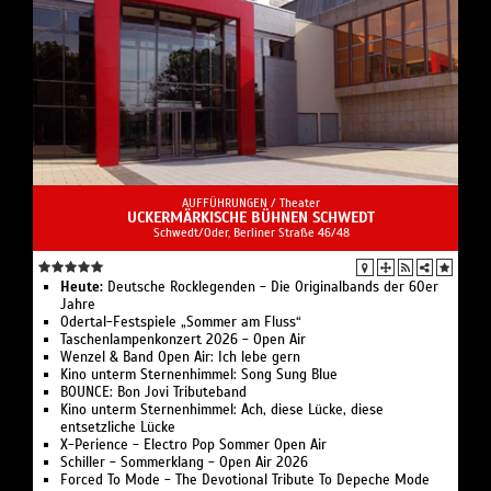
AUFFÜHRUNGEN /
Theater
UCKERMÄRKISCHE BÜHNEN SCHWEDT
Schwedt/Oder, Berliner Straße 46/48
Heute:
Deutsche Rocklegenden - Die Originalbands der 60er
Jahre
Odertal-Festspiele „Sommer am Fluss“
Taschenlampenkonzert 2026 - Open Air
Wenzel & Band Open Air: Ich lebe gern
Kino unterm Sternenhimmel: Song Sung Blue
BOUNCE: Bon Jovi Tributeband
Kino unterm Sternenhimmel: Ach, diese Lücke, diese
entsetzliche Lücke
X-Perience - Electro Pop Sommer Open Air
Schiller - Sommerklang - Open Air 2026
Forced To Mode - The Devotional Tribute To Depeche Mode