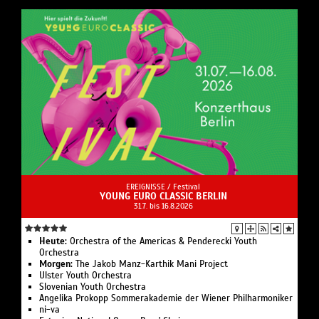
EREIGNISSE /
Festival
YOUNG EURO CLASSIC BERLIN
31.7. bis 16.8.2026
Heute:
Or­ches­tra of the Ameri­cas & Pen­de­recki Youth
Orchestra
Morgen:
The Jakob Manz-Karthik Mani Project
Ulster Youth Or­chestra
Slo­ve­ni­an Youth Orchestra
Angelika Pro­kopp Som­mer­akademie der Wiener Philharmoniker
ni-va