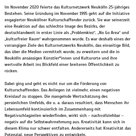
Im November 2020 feierte das Kulturnetzwerk Neukölln 25-jähriges
Bestehen. Seine Gründung im November 1995 geht auf die Initiative
engagierter Neuköllner Kulturschaffender zurück. Sie war seinerzeit
eine Reaktion auf das schlechte Image des Bezirks, der
deutschlandweit in erster Linie als „Problemkiez“, „No Go Area“ und
„kulturfreier Raum“ wahrgenommen wurde. Es war deshalb eines der
vorrangigen Ziele des Kulturnetzwerks Neukölln, das einseitige Bild,
das über die Medien vermittelt wurde, zu erweitern und die in
Neukölln ansässigen Künstler*innen und Kulturorte und ihre
wertvolle Arbeit ins Blickfeld einer breiteren Öffentlichkeit zu
rücken.
Dabei ging und geht es nicht nur um die Förderung von
Kulturschaffenden. Das Anliegen ist vielmehr, einen negativen
Kreislauf zu stoppen. Die mangelnde Wertschätzung des
persönlichen Umfelds, die u. a. daraus resultiert, dass Menschen ihr
Lebensumfeld kontinuierlich im Zusammenhang mit
Negativschlagzeilen wiederfinden, wirkt sich – nachvollziehbar –
negativ auf die Selbstwahrnehmung aus. Kreativität kann sich in
diesem Klima nur schwer entfalten. Andererseits hat Kreativität das
Potenzial, neue Perspektiven zu entwickeln.