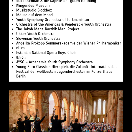
Suli Pusch­ban & die Ka­pelle der gu­ten Hoff­nung
Klingendes Museum
Musikstudio Blockbox
Mäuse auf dem Mond
Youth Symphony Orchestra of Turk­menistan
Or­ches­tra of the Ameri­cas & Pen­de­recki Youth Orchestra
The Jakob Manz-Karthik Mani Project
Ulster Youth Or­chestra
Slo­ve­ni­an Youth Orchestra
Angelika Pro­kopp Som­mer­akademie der Wiener Philharmoniker
ni-va
Estonian National Opera Boys' Choir
&ñịoن
AYSO – Accademia Youth Symphony Orchestra
Young Euro Classic - Hier spielt die Zukunft! Internationales
Festival der weltbesten Jugendorchester im Konzerthaus
Berlin.