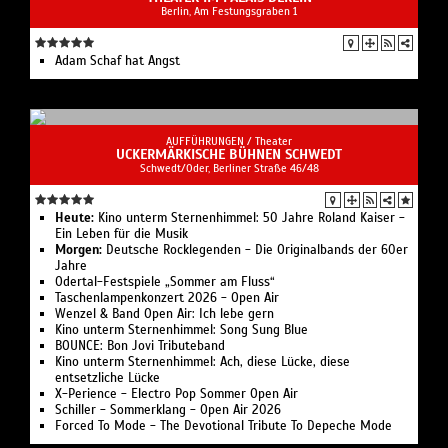
Berlin, Am Festungsgraben 1
Adam Schaf hat Angst
AUFFÜHRUNGEN /
Theater
UCKERMÄRKISCHE BÜHNEN SCHWEDT
Schwedt/Oder, Berliner Straße 46/48
Heute:
Kino unterm Sternenhimmel: 50 Jahre Roland Kaiser -
Ein Leben für die Musik
Morgen:
Deutsche Rocklegenden - Die Originalbands der 60er
Jahre
Odertal-Festspiele „Sommer am Fluss“
Taschenlampenkonzert 2026 - Open Air
Wenzel & Band Open Air: Ich lebe gern
Kino unterm Sternenhimmel: Song Sung Blue
BOUNCE: Bon Jovi Tributeband
Kino unterm Sternenhimmel: Ach, diese Lücke, diese
entsetzliche Lücke
X-Perience - Electro Pop Sommer Open Air
Schiller - Sommerklang - Open Air 2026
Forced To Mode - The Devotional Tribute To Depeche Mode