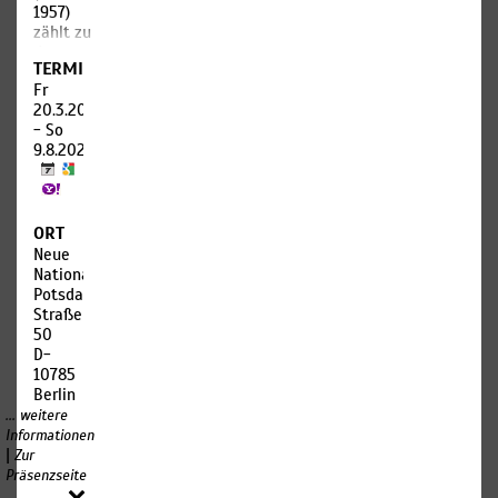
Ausstellungsarchitektur
Ehrentitel
1957)
verweist
(狀元).
zählt zu
auf
Aus Wut
den
Sigmar
nahm er
TERMIN
bedeutendsten
Polkes
sich das
Fr
Bildhauern
Ausstellung
Leben.
20.3.2026
des 20.
„Drei
Der
- So
Jahrhunderts.
Lügen
Höllenkönig
9.8.2026
Nach
der
erkannte
traditionell-
Malerei“
jedoch
akademischen
im
sein
Anfängen
Hamburger
Potenzial
in
ORT
Bahnhof
und
Rumänien
Neue
von
beauftragte
fand er
Nationalgalerie
1997
ihn,
ab 1907
Potsdamer
und ihre
böse
in Paris
Straße
Gemälde
Geister
zu
50
we
zu
einem
D-
jagen.
eigenen
10785
Stil.
Berlin
In der
Seine
... weitere
Kunst
organischen
Informationen
wird
bis auf
|
Zur
Zhong
das
Präsenzseite
Kui oft
Wesentliche