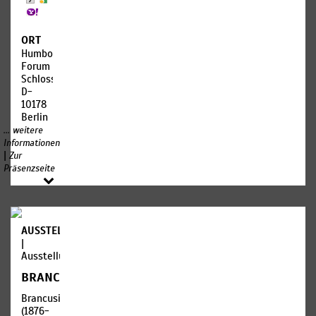
Institution
sind
des
Legenden
Familienalben
Kunstmuseums
zufolge
oder
und das
soll
ORT
Archive.
Prinzip
Zhong
Sie
Humboldt
der
Kui 鍾馗
enthüllen
Forum
Autor*innenschaft
Geschichten,
ein
Schlossplatz
hinterfragen.
thematisieren
brillanter
D-
kollektives
Gelehrter
10178
Sâadane
Vergessen
gewesen
Berlin
Afifs
und
sein.
... weitere
Installationen,
öffnen
Obwohl
Informationen
Objekte,
neue
er in der
|
Zur
Konzerte
Bedeutungsschichten
kaiserlichen
Präsenzseite
für die
Beamtenprüfung
Gegenwart.
„Prüfungserster“
Andreanis
wurde,
Jubiläumsbeitrag
verweigerte
rahmt
der
AUSSTELLUNGEN
historische
Kaiser
|
Sammlungen
ihm
Ausstellung
durch
aufgrund
BRANCUSI
zeitgenössische
seines
Perspektiven
Aussehens
Brancusi
neu: Die
diesen
(1876-