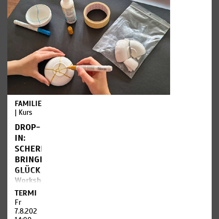
FAMILIE+KINDER
| Kurs
DROP-
IN:
SCHERBEN
BRINGEN
GLÜCK
Workshop
|
TERMIN
Werkstatt
Fr
7.8.2026,
Das