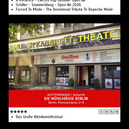
X-Perience - Electro Pop Sommer Open Air
Schiller - Sommerklang - Open Air 2026
Forced To Mode - The Devotional Tribute To Depeche Mode
AUFFÜHRUNGEN /
Kabarett
DIE WÜHLMÄUSE BERLIN
Berlin, Pommernallee 2-4
Das Große Kleinkunstfestival