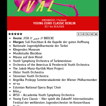
EREIGNISSE /
Festival
YOUNG EURO CLASSIC BERLIN
31.7. bis 16.8.2026
Heute:
JISR // جسر // BRÜCKE
Morgen:
Suli Pusch­ban & die Ka­pelle der gu­ten Hoff­nung
Nationale Jugend­philharmonie der Türkei
Klingendes Museum
Musikstudio Blockbox
Mäuse auf dem Mond
Youth Symphony Orchestra of Turk­menistan
Or­ches­tra of the Ameri­cas & Pen­de­recki Youth Orchestra
The Jakob Manz-Karthik Mani Project
Ulster Youth Or­chestra
Slo­ve­ni­an Youth Orchestra
Angelika Pro­kopp Som­mer­akademie der Wiener Philharmoniker
ni-va
Estonian National Opera Boys' Choir
&ñịoن
AYSO – Accademia Youth Symphony Orchestra
Young Euro Classic - Hier spielt die Zukunft! Internationales
Festival der weltbesten Jugendorchester im Konzerthaus