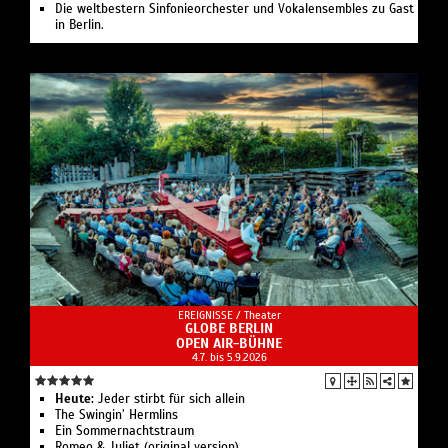
Die weltbestern Sinfonieorchester und Vokalensembles zu Gast
in Berlin.
EREIGNISSE /
Theater
GLOBE BERLIN
OPEN AIR-BÜHNE
4.7. bis 5.9.2026
Heute:
Jeder stirbt für sich allein
The Swingin’ Hermlins
Ein Sommernachtstraum
Romeo & Juliet (original version)