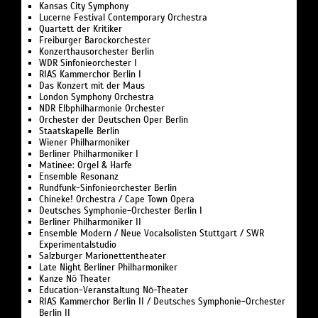
Kansas City Symphony
Lucerne Festival Contemporary Orchestra
Quartett der Kritiker
Freiburger Barockorchester
Konzerthausorchester Berlin
WDR Sinfonieorchester I
RIAS Kammerchor Berlin I
Das Konzert mit der Maus
London Symphony Orchestra
NDR Elbphilharmonie Orchester
Orchester der Deutschen Oper Berlin
Staatskapelle Berlin
Wiener Philharmoniker
Berliner Philharmoniker I
Matinee: Orgel & Harfe
Ensemble Resonanz
Rundfunk-Sinfonieorchester Berlin
Chineke! Orchestra / Cape Town Opera
Deutsches Symphonie-Orchester Berlin I
Berliner Philharmoniker II
Ensemble Modern / Neue Vocalsolisten Stuttgart / SWR
Experimentalstudio
Salzburger Marionettentheater
Late Night Berliner Philharmoniker
Kanze Nō Theater
Education-Veranstaltung Nō-Theater
RIAS Kammerchor Berlin II / Deutsches Symphonie-Orchester
Berlin II