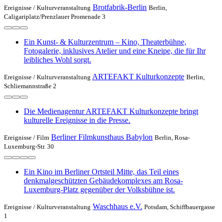
Brotfabrik-Berlin
Ereignisse /
Kulturveranstaltung
Berlin,
Caligariplatz/Prenzlauer Promenade 3
Ein Kunst- & Kulturzentrum – Kino, Theaterbühne,
Fotogalerie, inklusives Atelier und eine Kneipe, die für Ihr
leibliches Wohl sorgt.
ARTEFAKT Kulturkonzepte
Ereignisse /
Kulturveranstaltung
Berlin,
Schliemannstraße 2
Die Medienagentur ARTEFAKT Kulturkonzepte bringt
kulturelle Ereignisse in die Presse.
Berliner Filmkunsthaus Babylon
Ereignisse /
Film
Berlin, Rosa-
Luxemburg-Str. 30
Ein Kino im Berliner Ortsteil Mitte, das Teil eines
denkmalgeschützten Gebäudekomplexes am Rosa-
Luxemburg-Platz gegenüber der Volksbühne ist.
Waschhaus e.V.
Ereignisse /
Kulturveranstaltung
Potsdam, Schiffbauergasse
1