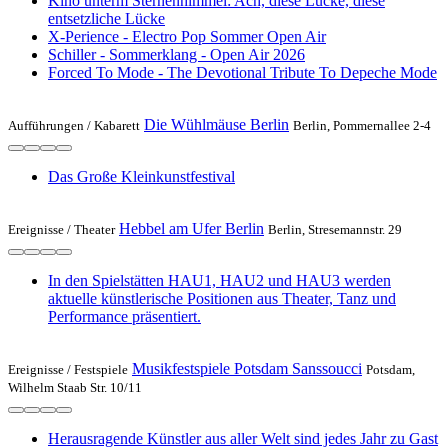
Kino unterm Sternenhimmel: Ach, diese Lücke, diese
entsetzliche Lücke
X-Perience - Electro Pop Sommer Open Air
Schiller - Sommerklang - Open Air 2026
Forced To Mode - The Devotional Tribute To Depeche Mode
Die Wühlmäuse Berlin
Aufführungen /
Kabarett
Berlin, Pommernallee 2-4
Das Große Kleinkunstfestival
Hebbel am Ufer Berlin
Ereignisse /
Theater
Berlin, Stresemannstr. 29
In den Spielstätten HAU1, HAU2 und HAU3 werden
aktuelle künstlerische Positionen aus Theater, Tanz und
Performance präsentiert.
Musikfestspiele Potsdam Sanssoucci
Ereignisse /
Festspiele
Potsdam,
Wilhelm Staab Str. 10/11
Herausragende Künstler aus aller Welt sind jedes Jahr zu Gast