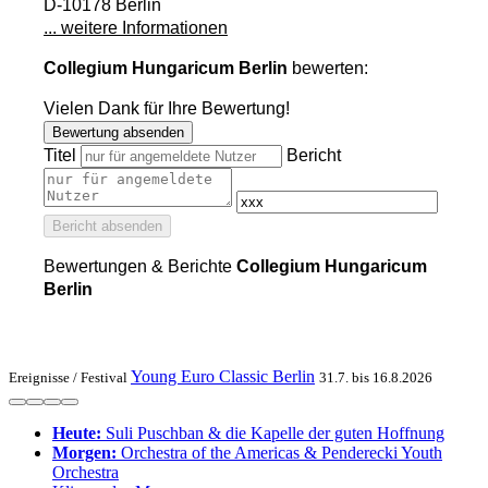
D-10178 Berlin
... weitere Informationen
Collegium Hungaricum Berlin
bewerten:
Vielen Dank für Ihre Bewertung!
Bewertung absenden
Titel
Bericht
Bericht absenden
Bewertungen & Berichte
Collegium Hungaricum
Berlin
Young Euro Classic Berlin
Ereignisse /
Festival
31.7. bis 16.8.2026
Heute:
Suli Pusch­ban & die Ka­pelle der gu­ten Hoff­nung
Morgen:
Or­ches­tra of the Ameri­cas & Pen­de­recki Youth
Orchestra