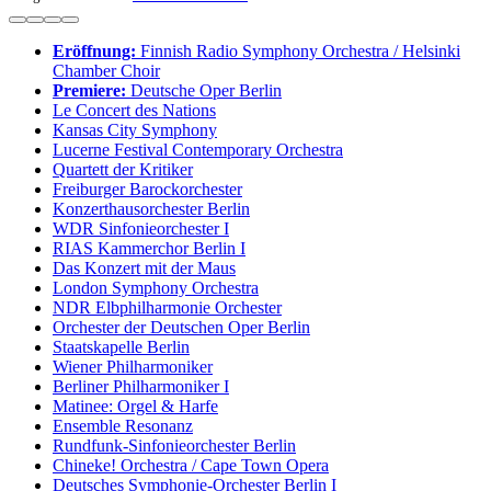
Eröffnung:
Finnish Radio Symphony Orchestra / Helsinki
Chamber Choir
Premiere:
Deutsche Oper Berlin
Le Concert des Nations
Kansas City Symphony
Lucerne Festival Contemporary Orchestra
Quartett der Kritiker
Freiburger Barockorchester
Konzerthausorchester Berlin
WDR Sinfonieorchester I
RIAS Kammerchor Berlin I
Das Konzert mit der Maus
London Symphony Orchestra
NDR Elbphilharmonie Orchester
Orchester der Deutschen Oper Berlin
Staatskapelle Berlin
Wiener Philharmoniker
Berliner Philharmoniker I
Matinee: Orgel & Harfe
Ensemble Resonanz
Rundfunk-Sinfonieorchester Berlin
Chineke! Orchestra / Cape Town Opera
Deutsches Symphonie-Orchester Berlin I