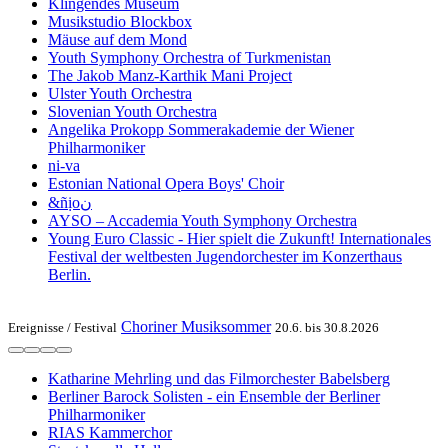
Klingendes Museum
Musikstudio Blockbox
Mäuse auf dem Mond
Youth Symphony Orchestra of Turk­menistan
The Jakob Manz-Karthik Mani Project
Ulster Youth Or­chestra
Slo­ve­ni­an Youth Orchestra
Angelika Pro­kopp Som­mer­akademie der Wiener
Philharmoniker
ni-va
Estonian National Opera Boys' Choir
&ñịoن
AYSO – Accademia Youth Symphony Orchestra
Young Euro Classic - Hier spielt die Zukunft! Internationales
Festival der weltbesten Jugendorchester im Konzerthaus
Berlin.
Choriner Musiksommer
Ereignisse /
Festival
20.6. bis 30.8.2026
Katharine Mehrling und das Filmorchester Babelsberg
Berliner Barock Solisten - ein Ensemble der Berliner
Philharmoniker
RIAS Kammerchor