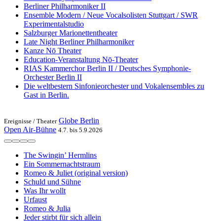
Berliner Philharmoniker II
Ensemble Modern / Neue Vocalsolisten Stuttgart / SWR
Experimentalstudio
Salzburger Marionettentheater
Late Night Berliner Philharmoniker
Kanze Nō Theater
Education-Veranstaltung Nō-Theater
RIAS Kammerchor Berlin II / Deutsches Symphonie-
Orchester Berlin II
Die weltbestern Sinfonieorchester und Vokalensembles zu
Gast in Berlin.
Globe Berlin
Ereignisse /
Theater
Open Air-Bühne
4.7. bis 5.9.2026
The Swingin’ Hermlins
Ein Sommernachtstraum
Romeo & Juliet (original version)
Schuld und Sühne
Was Ihr wollt
Urfaust
Romeo & Julia
Jeder stirbt für sich allein