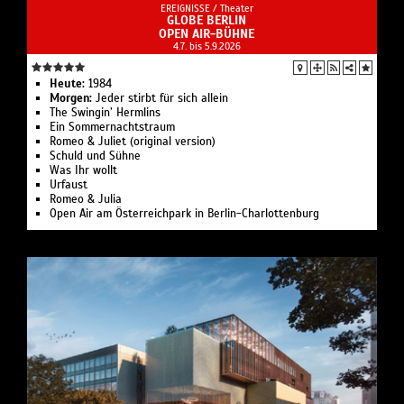
EREIGNISSE /
Theater
GLOBE BERLIN
OPEN AIR-BÜHNE
4.7. bis 5.9.2026
Heute:
1984
Morgen:
Jeder stirbt für sich allein
The Swingin’ Hermlins
Ein Sommernachtstraum
Romeo & Juliet (original version)
Schuld und Sühne
Was Ihr wollt
Urfaust
Romeo & Julia
Open Air am Österreichpark in Berlin-Charlottenburg