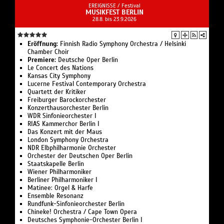
EREIGNISSE /
Festival
MUSIKFEST BERLIN
28.8. bis 23.9.2026
Eröffnung:
Finnish Radio Symphony Orchestra / Helsinki
Chamber Choir
Premiere:
Deutsche Oper Berlin
Le Concert des Nations
Kansas City Symphony
Lucerne Festival Contemporary Orchestra
Quartett der Kritiker
Freiburger Barockorchester
Konzerthausorchester Berlin
WDR Sinfonieorchester I
RIAS Kammerchor Berlin I
Das Konzert mit der Maus
London Symphony Orchestra
NDR Elbphilharmonie Orchester
Orchester der Deutschen Oper Berlin
Staatskapelle Berlin
Wiener Philharmoniker
Berliner Philharmoniker I
Matinee: Orgel & Harfe
Ensemble Resonanz
Rundfunk-Sinfonieorchester Berlin
Chineke! Orchestra / Cape Town Opera
Deutsches Symphonie-Orchester Berlin I