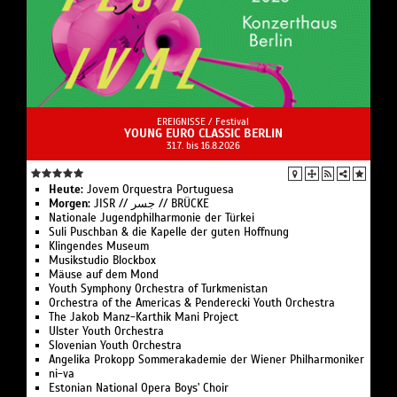
EREIGNISSE /
Festival
YOUNG EURO CLASSIC BERLIN
31.7. bis 16.8.2026
Heute:
Jovem Orques­tra Portuguesa
Morgen:
JISR // جسر // BRÜCKE
Nationale Jugend­philharmonie der Türkei
Suli Pusch­ban & die Ka­pelle der gu­ten Hoff­nung
Klingendes Museum
Musikstudio Blockbox
Mäuse auf dem Mond
Youth Symphony Orchestra of Turk­menistan
Or­ches­tra of the Ameri­cas & Pen­de­recki Youth Orchestra
The Jakob Manz-Karthik Mani Project
Ulster Youth Or­chestra
Slo­ve­ni­an Youth Orchestra
Angelika Pro­kopp Som­mer­akademie der Wiener Philharmoniker
ni-va
Estonian National Opera Boys' Choir