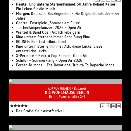
Heute:
Kino unterm Sternenhimmel: 50 Jahre Roland Kaiser -
Ein Leben für die Musik
Morgen:
Deutsche Rocklegenden - Die Originalbands der 60er
Jahre
Odertal-Festspiele „Sommer am Fluss“
Taschenlampenkonzert 2026 - Open Air
Wenzel & Band Open Air: Ich lebe gern
Kino unterm Sternenhimmel: Song Sung Blue
BOUNCE: Bon Jovi Tributeband
Kino unterm Sternenhimmel: Ach, diese Lücke, diese
entsetzliche Lücke
X-Perience - Electro Pop Sommer Open Air
Schiller - Sommerklang - Open Air 2026
Forced To Mode - The Devotional Tribute To Depeche Mode
AUFFÜHRUNGEN /
Kabarett
DIE WÜHLMÄUSE BERLIN
Berlin, Pommernallee 2-4
Das Große Kleinkunstfestival